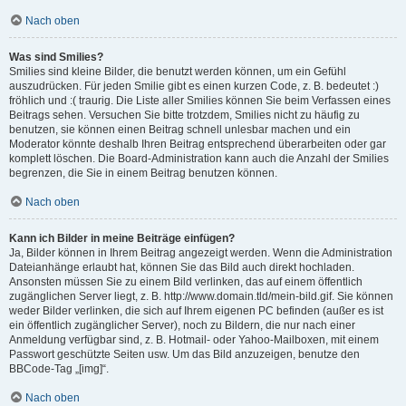
Nach oben
Was sind Smilies?
Smilies sind kleine Bilder, die benutzt werden können, um ein Gefühl
auszudrücken. Für jeden Smilie gibt es einen kurzen Code, z. B. bedeutet :)
fröhlich und :( traurig. Die Liste aller Smilies können Sie beim Verfassen eines
Beitrags sehen. Versuchen Sie bitte trotzdem, Smilies nicht zu häufig zu
benutzen, sie können einen Beitrag schnell unlesbar machen und ein
Moderator könnte deshalb Ihren Beitrag entsprechend überarbeiten oder gar
komplett löschen. Die Board-Administration kann auch die Anzahl der Smilies
begrenzen, die Sie in einem Beitrag benutzen können.
Nach oben
Kann ich Bilder in meine Beiträge einfügen?
Ja, Bilder können in Ihrem Beitrag angezeigt werden. Wenn die Administration
Dateianhänge erlaubt hat, können Sie das Bild auch direkt hochladen.
Ansonsten müssen Sie zu einem Bild verlinken, das auf einem öffentlich
zugänglichen Server liegt, z. B. http://www.domain.tld/mein-bild.gif. Sie können
weder Bilder verlinken, die sich auf Ihrem eigenen PC befinden (außer es ist
ein öffentlich zugänglicher Server), noch zu Bildern, die nur nach einer
Anmeldung verfügbar sind, z. B. Hotmail- oder Yahoo-Mailboxen, mit einem
Passwort geschützte Seiten usw. Um das Bild anzuzeigen, benutze den
BBCode-Tag „[img]“.
Nach oben