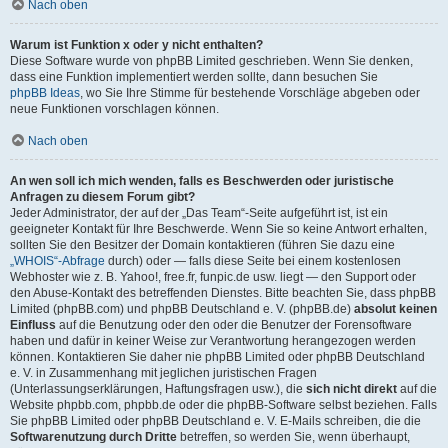
Nach oben
Warum ist Funktion x oder y nicht enthalten?
Diese Software wurde von phpBB Limited geschrieben. Wenn Sie denken,
dass eine Funktion implementiert werden sollte, dann besuchen Sie
phpBB Ideas
, wo Sie Ihre Stimme für bestehende Vorschläge abgeben oder
neue Funktionen vorschlagen können.
Nach oben
An wen soll ich mich wenden, falls es Beschwerden oder juristische
Anfragen zu diesem Forum gibt?
Jeder Administrator, der auf der „Das Team“-Seite aufgeführt ist, ist ein
geeigneter Kontakt für Ihre Beschwerde. Wenn Sie so keine Antwort erhalten,
sollten Sie den Besitzer der Domain kontaktieren (führen Sie dazu eine
„WHOIS“-Abfrage
durch) oder — falls diese Seite bei einem kostenlosen
Webhoster wie z. B. Yahoo!, free.fr, funpic.de usw. liegt — den Support oder
den Abuse-Kontakt des betreffenden Dienstes. Bitte beachten Sie, dass phpBB
Limited (phpBB.com) und phpBB Deutschland e. V. (phpBB.de)
absolut keinen
Einfluss
auf die Benutzung oder den oder die Benutzer der Forensoftware
haben und dafür in keiner Weise zur Verantwortung herangezogen werden
können. Kontaktieren Sie daher nie phpBB Limited oder phpBB Deutschland
e. V. in Zusammenhang mit jeglichen juristischen Fragen
(Unterlassungserklärungen, Haftungsfragen usw.), die
sich nicht direkt
auf die
Website phpbb.com, phpbb.de oder die phpBB-Software selbst beziehen. Falls
Sie phpBB Limited oder phpBB Deutschland e. V. E-Mails schreiben, die die
Softwarenutzung durch Dritte
betreffen, so werden Sie, wenn überhaupt,