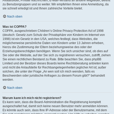
Avatarbilder, Private Nachrichten, E-Mail-Versand an andere Mitglieder, Beitritt
zu Benutzergruppen und so weiter. Wir empfehlen Ihnen eine Anmeldung, da
sie schnell erledigt ist und Ihnen zahlreiche Vorteile bietet.
Nach oben
Was ist COPPA?
COPPA, ausgeschrieben Children’s Online Privacy Protection Act of 1998
(deutsch: Gesetz zum Schutz der Privatsphäre von Kindern im Internet von
1998) ist ein Gesetz in den USA, welches festlegt, dass Websites, die
möglicherweise persönliche Daten von Kindern unter 13 Jahren erheben,
hierzu die Zustimmung der Eltern beziehungsweise des oder der
Erziehungsberechtigten benötigen. Wenn Sie sich unsicher sind, ob dies auf
Sie oder die Website, auf der Sie sich zu registrieren versuchen, zutrifft, ziehen
Sie einen rechtlichen Beistand zu Rate. Bitte beachten Sie, dass phpBB
Limited und der Besitzer dieses Boards keine Rechtsberatung anbieten kann
und nicht die Anlaufstelle für Rechtsangelegenheiten jeglicher Art ist; außer
solchen, die unter der Frage „An wen soll ich mich wenden, falls es
Beschwerden oder juristische Anfragen zu diesem Forum gibt?“ behandelt
werden.
Nach oben
Warum kann ich mich nicht registrieren?
Es kann sein, dass die Board-Administration die Registrierung komplett
ausgeschaltet hat, damit sich keine neuen Benutzer mehr anmelden können.
Es könnte auch sein, dass Ihre IP-Adresse oder der Benutzername, mit dem