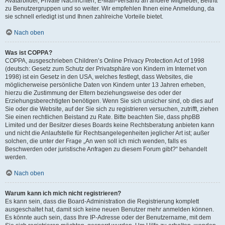
Avatarbilder, Private Nachrichten, E-Mail-Versand an andere Mitglieder, Beitritt
zu Benutzergruppen und so weiter. Wir empfehlen Ihnen eine Anmeldung, da
sie schnell erledigt ist und Ihnen zahlreiche Vorteile bietet.
Nach oben
Was ist COPPA?
COPPA, ausgeschrieben Children’s Online Privacy Protection Act of 1998
(deutsch: Gesetz zum Schutz der Privatsphäre von Kindern im Internet von
1998) ist ein Gesetz in den USA, welches festlegt, dass Websites, die
möglicherweise persönliche Daten von Kindern unter 13 Jahren erheben,
hierzu die Zustimmung der Eltern beziehungsweise des oder der
Erziehungsberechtigten benötigen. Wenn Sie sich unsicher sind, ob dies auf
Sie oder die Website, auf der Sie sich zu registrieren versuchen, zutrifft, ziehen
Sie einen rechtlichen Beistand zu Rate. Bitte beachten Sie, dass phpBB
Limited und der Besitzer dieses Boards keine Rechtsberatung anbieten kann
und nicht die Anlaufstelle für Rechtsangelegenheiten jeglicher Art ist; außer
solchen, die unter der Frage „An wen soll ich mich wenden, falls es
Beschwerden oder juristische Anfragen zu diesem Forum gibt?“ behandelt
werden.
Nach oben
Warum kann ich mich nicht registrieren?
Es kann sein, dass die Board-Administration die Registrierung komplett
ausgeschaltet hat, damit sich keine neuen Benutzer mehr anmelden können.
Es könnte auch sein, dass Ihre IP-Adresse oder der Benutzername, mit dem