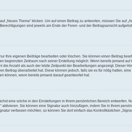
f „Neues Thema“ klicken. Um auf einen Beitrag zu antworten, müssen Sie auf „Ant
e Berechtigungen sind jeweils am Ende der Foren- und der Beitragsansicht aufgeliste
nur Ihre eigenen Beiträge bearbeiten oder löschen. Sie können einen Beitrag bear
nen begrenzten Zeitraum nach seiner Erstellung möglich. Wenn bereits jemand auf Ih
 die Anzahl als auch der letzte Zeitpunkt der Bearbeitungen angezeigt. Dieser Hi
 Beitrag überarbeitet hat. Diese können jedoch, falls sie es für nötig halten, eine 
hen können, wenn bereits jemand darauf geantwortet hat.
hst eine solche in den Einstellungen in Ihrem persönlichen Bereich entwerfen. Na
 aktivieren. Sie können eine Signatur auch hinzufügen, indem Sie in Ihrem persö
gnatur verfassen möchten, so können Sie dort einfach das Kontrollkästchen „Signa