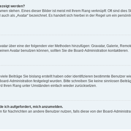
gezeigt werden?
men stehen. Eines dieser Bilder ist meist mit Ihrem Rang verknüpft: Oft sind dies S
auch als „Avatar“ bezeichnet. Es handelt sich hierbei in der Regel um ein persönl
 Avatar über eine der folgenden vier Methoden hinzufügen: Gravatar, Galerie, Rem
inen Avatar benutzen können, sollten Sie die Board-Administration kontaktieren.
iele Beiträge Sie bislang erstellt haben oder identifizieren bestimmte Benutzer
 Board-Administration festgelegt wurden. Bitte schreiben Sie keine sinnlosen Beit
wird Ihren Rang unter Umständen einfach wieder zurücksetzen.
rde ich aufgefordert, mich anzumelden.
ion für Nachrichten an andere Benutzer nutzen, falls diese von der Board-Administ