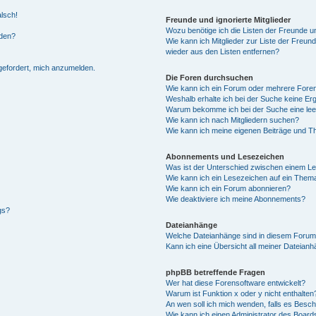
alsch!
Freunde und ignorierte Mitglieder
Wozu benötige ich die Listen der Freunde un
rden?
Wie kann ich Mitglieder zur Liste der Freund
wieder aus den Listen entfernen?
fgefordert, mich anzumelden.
Die Foren durchsuchen
Wie kann ich ein Forum oder mehrere For
Weshalb erhalte ich bei der Suche keine Er
Warum bekomme ich bei der Suche eine lee
Wie kann ich nach Mitgliedern suchen?
Wie kann ich meine eigenen Beiträge und T
Abonnements und Lesezeichen
Was ist der Unterschied zwischen einem L
Wie kann ich ein Lesezeichen auf ein Them
Wie kann ich ein Forum abonnieren?
Wie deaktiviere ich meine Abonnements?
gs?
Dateianhänge
Welche Dateianhänge sind in diesem Forum
Kann ich eine Übersicht all meiner Dateian
phpBB betreffende Fragen
Wer hat diese Forensoftware entwickelt?
Warum ist Funktion x oder y nicht enthalten
An wen soll ich mich wenden, falls es Besc
Wie kann ich einen Administrator des Board