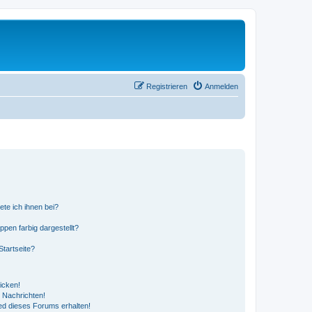
Registrieren
Anmelden
ete ich ihnen bei?
en farbig dargestellt?
tartseite?
icken!
 Nachrichten!
ed dieses Forums erhalten!