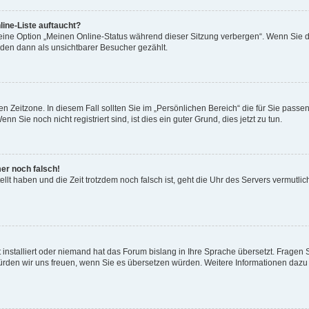
ine-Liste auftaucht?
 eine Option „Meinen Online-Status während dieser Sitzung verbergen“. Wenn Sie d
rden dann als unsichtbarer Besucher gezählt.
n Zeitzone. In diesem Fall sollten Sie im „Persönlichen Bereich“ die für Sie passend
 Sie noch nicht registriert sind, ist dies ein guter Grund, dies jetzt zu tun.
mer noch falsch!
ellt haben und die Zeit trotzdem noch falsch ist, geht die Uhr des Servers vermutlic
 installiert oder niemand hat das Forum bislang in Ihre Sprache übersetzt. Fragen 
t, würden wir uns freuen, wenn Sie es übersetzen würden. Weitere Informationen da