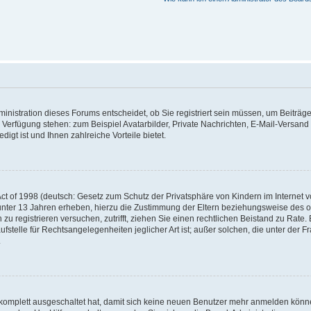
nistration dieses Forums entscheidet, ob Sie registriert sein müssen, um Beiträge z
ur Verfügung stehen: zum Beispiel Avatarbilder, Private Nachrichten, E-Mail-Versand
igt ist und Ihnen zahlreiche Vorteile bietet.
t of 1998 (deutsch: Gesetz zum Schutz der Privatsphäre von Kindern im Internet vo
unter 13 Jahren erheben, hierzu die Zustimmung der Eltern beziehungsweise des o
h zu registrieren versuchen, zutrifft, ziehen Sie einen rechtlichen Beistand zu Rat
stelle für Rechtsangelegenheiten jeglicher Art ist; außer solchen, die unter der 
.
 komplett ausgeschaltet hat, damit sich keine neuen Benutzer mehr anmelden könne