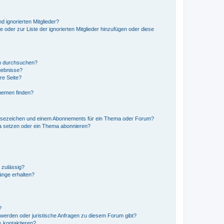
d ignorierten Mitglieder?
e oder zur Liste der ignorierten Mitglieder hinzufügen oder diese
en durchsuchen?
gebnisse?
re Seite?
hemen finden?
esezeichen und einem Abonnements für ein Thema oder Forum?
a setzen oder ein Thema abonnieren?
 zulässig?
hänge erhalten?
?
hwerden oder juristische Anfragen zu diesem Forum gibt?
s kontaktieren?