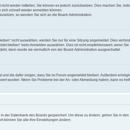
rt nicht wieder mitteilen, Sie können es jedoch zurücksetzen. Dies machen Sie, in
e sich schnell wieder anmelden können.
ckzusetzen, so wenden Sie sich an die Board-Administration.
ben“ nicht auswählen, werden Sie nur für eine Sitzung angemeldet. Dies verhinde
et bleiben“ beim Anmelden auswählen. Dies ist nicht empfehlenswert, wenn Sie s
steht, dann wurde sie vermutlich von der Board-Administration ausgeschaltet.
 hat und die dafür sorgen, dass Sie im Forum angemeldet bleiben. Außerdem ermögl
ktiviert wurden. Wenn Sie Probleme bei der An- oder Abmeldung haben, kann es hel
en in der Datenbank des Boards gespeichert. Um diese zu ändern, gehen Sie in den 
rt können Sie alle Ihre Einstellungen ändern.