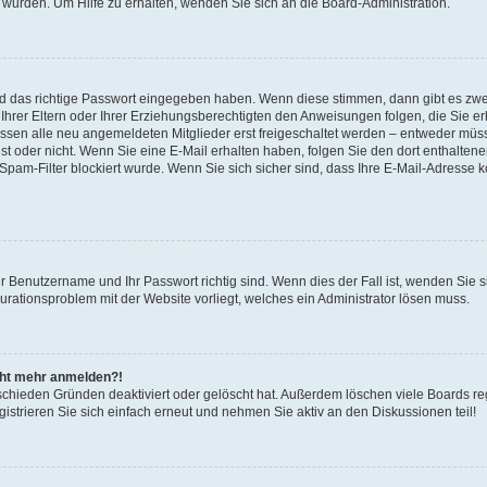
 wurden. Um Hilfe zu erhalten, wenden Sie sich an die Board-Administration.
nd das richtige Passwort eingegeben haben. Wenn diese stimmen, dann gibt es zw
Ihrer Eltern oder Ihrer Erziehungsberechtigten den Anweisungen folgen, die Sie erh
üssen alle neu angemeldeten Mitglieder erst freigeschaltet werden – entweder müsse
 ist oder nicht. Wenn Sie eine E-Mail erhalten haben, folgen Sie den dort enthalte
pam-Filter blockiert wurde. Wenn Sie sich sicher sind, dass Ihre E-Mail-Adresse 
hr Benutzername und Ihr Passwort richtig sind. Wenn dies der Fall ist, wenden Sie
gurationsproblem mit der Website vorliegt, welches ein Administrator lösen muss.
icht mehr anmelden?!
schieden Gründen deaktiviert oder gelöscht hat. Außerdem löschen viele Boards reg
strieren Sie sich einfach erneut und nehmen Sie aktiv an den Diskussionen teil!