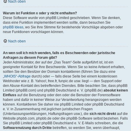
Nach oben
Warum ist Funktion x oder y nicht enthalten?
Diese Software wurde von phpBB Limited geschrieben. Wenn Sie denken,
dass eine Funktion implementiert werden sollte, dann besuchen Sie
phpBB Ideas
, wo Sie Ihre Stimme für bestehende Vorschläge abgeben oder
neue Funktionen vorschlagen können.
Nach oben
An wen soll ich mich wenden, falls es Beschwerden oder juristische
Anfragen zu diesem Forum gibt?
Jeder Administrator, der auf der „Das Team“-Seite aufgeführt ist, ist ein
geeigneter Kontakt für Ihre Beschwerde. Wenn Sie so keine Antwort erhalten,
sollten Sie den Besitzer der Domain kontaktieren (führen Sie dazu eine
„WHOIS“-Abfrage
durch) oder — falls diese Seite bei einem kostenlosen
Webhoster wie z. B. Yahoo!, free.fr, funpic.de usw. liegt — den Support oder
den Abuse-Kontakt des betreffenden Dienstes. Bitte beachten Sie, dass phpBB
Limited (phpBB.com) und phpBB Deutschland e. V. (phpBB.de)
absolut keinen
Einfluss
auf die Benutzung oder den oder die Benutzer der Forensoftware
haben und dafür in keiner Weise zur Verantwortung herangezogen werden
können. Kontaktieren Sie daher nie phpBB Limited oder phpBB Deutschland
e. V. in Zusammenhang mit jeglichen juristischen Fragen
(Unterlassungserklärungen, Haftungsfragen usw.), die
sich nicht direkt
auf die
Website phpbb.com, phpbb.de oder die phpBB-Software selbst beziehen. Falls
Sie phpBB Limited oder phpBB Deutschland e. V. E-Mails schreiben, die die
Softwarenutzung durch Dritte
betreffen, so werden Sie, wenn überhaupt,