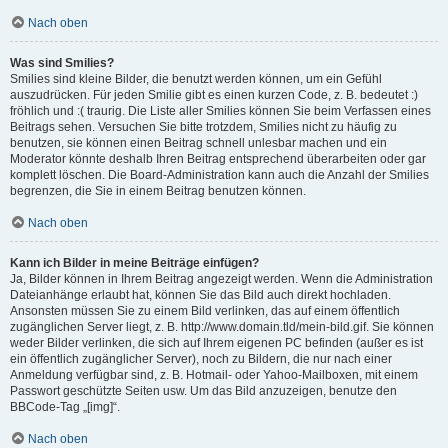
Nach oben
Was sind Smilies?
Smilies sind kleine Bilder, die benutzt werden können, um ein Gefühl
auszudrücken. Für jeden Smilie gibt es einen kurzen Code, z. B. bedeutet :)
fröhlich und :( traurig. Die Liste aller Smilies können Sie beim Verfassen eines
Beitrags sehen. Versuchen Sie bitte trotzdem, Smilies nicht zu häufig zu
benutzen, sie können einen Beitrag schnell unlesbar machen und ein
Moderator könnte deshalb Ihren Beitrag entsprechend überarbeiten oder gar
komplett löschen. Die Board-Administration kann auch die Anzahl der Smilies
begrenzen, die Sie in einem Beitrag benutzen können.
Nach oben
Kann ich Bilder in meine Beiträge einfügen?
Ja, Bilder können in Ihrem Beitrag angezeigt werden. Wenn die Administration
Dateianhänge erlaubt hat, können Sie das Bild auch direkt hochladen.
Ansonsten müssen Sie zu einem Bild verlinken, das auf einem öffentlich
zugänglichen Server liegt, z. B. http://www.domain.tld/mein-bild.gif. Sie können
weder Bilder verlinken, die sich auf Ihrem eigenen PC befinden (außer es ist
ein öffentlich zugänglicher Server), noch zu Bildern, die nur nach einer
Anmeldung verfügbar sind, z. B. Hotmail- oder Yahoo-Mailboxen, mit einem
Passwort geschützte Seiten usw. Um das Bild anzuzeigen, benutze den
BBCode-Tag „[img]“.
Nach oben