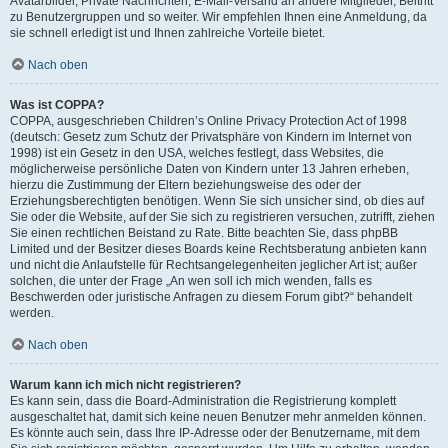
Avatarbilder, Private Nachrichten, E-Mail-Versand an andere Mitglieder, Beitritt
zu Benutzergruppen und so weiter. Wir empfehlen Ihnen eine Anmeldung, da
sie schnell erledigt ist und Ihnen zahlreiche Vorteile bietet.
Nach oben
Was ist COPPA?
COPPA, ausgeschrieben Children’s Online Privacy Protection Act of 1998
(deutsch: Gesetz zum Schutz der Privatsphäre von Kindern im Internet von
1998) ist ein Gesetz in den USA, welches festlegt, dass Websites, die
möglicherweise persönliche Daten von Kindern unter 13 Jahren erheben,
hierzu die Zustimmung der Eltern beziehungsweise des oder der
Erziehungsberechtigten benötigen. Wenn Sie sich unsicher sind, ob dies auf
Sie oder die Website, auf der Sie sich zu registrieren versuchen, zutrifft, ziehen
Sie einen rechtlichen Beistand zu Rate. Bitte beachten Sie, dass phpBB
Limited und der Besitzer dieses Boards keine Rechtsberatung anbieten kann
und nicht die Anlaufstelle für Rechtsangelegenheiten jeglicher Art ist; außer
solchen, die unter der Frage „An wen soll ich mich wenden, falls es
Beschwerden oder juristische Anfragen zu diesem Forum gibt?“ behandelt
werden.
Nach oben
Warum kann ich mich nicht registrieren?
Es kann sein, dass die Board-Administration die Registrierung komplett
ausgeschaltet hat, damit sich keine neuen Benutzer mehr anmelden können.
Es könnte auch sein, dass Ihre IP-Adresse oder der Benutzername, mit dem