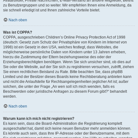
Avatarbilder, Private Nachrichten, E-Mail-Versand an andere Mitglieder, Beitritt
zu Benutzergruppen und so weiter. Wir empfehlen Ihnen eine Anmeldung, da
sie schnell erledigt ist und Ihnen zahlreiche Vorteile bietet.
Nach oben
Was ist COPPA?
COPPA, ausgeschrieben Children’s Online Privacy Protection Act of 1998
(deutsch: Gesetz zum Schutz der Privatsphäre von Kindern im Internet von
1998) ist ein Gesetz in den USA, welches festlegt, dass Websites, die
möglicherweise persönliche Daten von Kindern unter 13 Jahren erheben,
hierzu die Zustimmung der Eltern beziehungsweise des oder der
Erziehungsberechtigten benötigen. Wenn Sie sich unsicher sind, ob dies auf
Sie oder die Website, auf der Sie sich zu registrieren versuchen, zutrifft, ziehen
Sie einen rechtlichen Beistand zu Rate. Bitte beachten Sie, dass phpBB
Limited und der Besitzer dieses Boards keine Rechtsberatung anbieten kann
und nicht die Anlaufstelle für Rechtsangelegenheiten jeglicher Art ist; außer
solchen, die unter der Frage „An wen soll ich mich wenden, falls es
Beschwerden oder juristische Anfragen zu diesem Forum gibt?“ behandelt
werden.
Nach oben
Warum kann ich mich nicht registrieren?
Es kann sein, dass die Board-Administration die Registrierung komplett
ausgeschaltet hat, damit sich keine neuen Benutzer mehr anmelden können.
Es könnte auch sein, dass Ihre IP-Adresse oder der Benutzername, mit dem