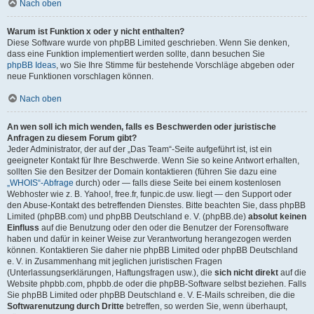
Nach oben
Warum ist Funktion x oder y nicht enthalten?
Diese Software wurde von phpBB Limited geschrieben. Wenn Sie denken,
dass eine Funktion implementiert werden sollte, dann besuchen Sie
phpBB Ideas
, wo Sie Ihre Stimme für bestehende Vorschläge abgeben oder
neue Funktionen vorschlagen können.
Nach oben
An wen soll ich mich wenden, falls es Beschwerden oder juristische
Anfragen zu diesem Forum gibt?
Jeder Administrator, der auf der „Das Team“-Seite aufgeführt ist, ist ein
geeigneter Kontakt für Ihre Beschwerde. Wenn Sie so keine Antwort erhalten,
sollten Sie den Besitzer der Domain kontaktieren (führen Sie dazu eine
„WHOIS“-Abfrage
durch) oder — falls diese Seite bei einem kostenlosen
Webhoster wie z. B. Yahoo!, free.fr, funpic.de usw. liegt — den Support oder
den Abuse-Kontakt des betreffenden Dienstes. Bitte beachten Sie, dass phpBB
Limited (phpBB.com) und phpBB Deutschland e. V. (phpBB.de)
absolut keinen
Einfluss
auf die Benutzung oder den oder die Benutzer der Forensoftware
haben und dafür in keiner Weise zur Verantwortung herangezogen werden
können. Kontaktieren Sie daher nie phpBB Limited oder phpBB Deutschland
e. V. in Zusammenhang mit jeglichen juristischen Fragen
(Unterlassungserklärungen, Haftungsfragen usw.), die
sich nicht direkt
auf die
Website phpbb.com, phpbb.de oder die phpBB-Software selbst beziehen. Falls
Sie phpBB Limited oder phpBB Deutschland e. V. E-Mails schreiben, die die
Softwarenutzung durch Dritte
betreffen, so werden Sie, wenn überhaupt,