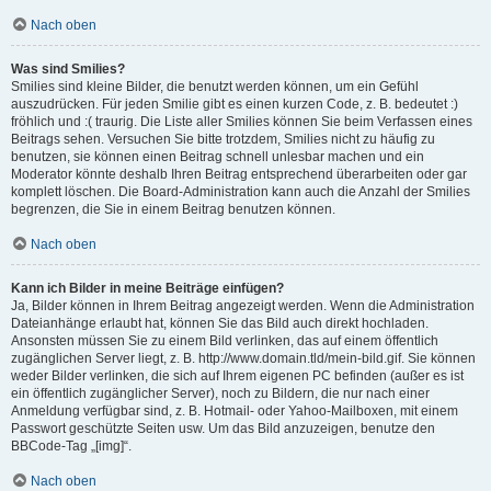
Nach oben
Was sind Smilies?
Smilies sind kleine Bilder, die benutzt werden können, um ein Gefühl
auszudrücken. Für jeden Smilie gibt es einen kurzen Code, z. B. bedeutet :)
fröhlich und :( traurig. Die Liste aller Smilies können Sie beim Verfassen eines
Beitrags sehen. Versuchen Sie bitte trotzdem, Smilies nicht zu häufig zu
benutzen, sie können einen Beitrag schnell unlesbar machen und ein
Moderator könnte deshalb Ihren Beitrag entsprechend überarbeiten oder gar
komplett löschen. Die Board-Administration kann auch die Anzahl der Smilies
begrenzen, die Sie in einem Beitrag benutzen können.
Nach oben
Kann ich Bilder in meine Beiträge einfügen?
Ja, Bilder können in Ihrem Beitrag angezeigt werden. Wenn die Administration
Dateianhänge erlaubt hat, können Sie das Bild auch direkt hochladen.
Ansonsten müssen Sie zu einem Bild verlinken, das auf einem öffentlich
zugänglichen Server liegt, z. B. http://www.domain.tld/mein-bild.gif. Sie können
weder Bilder verlinken, die sich auf Ihrem eigenen PC befinden (außer es ist
ein öffentlich zugänglicher Server), noch zu Bildern, die nur nach einer
Anmeldung verfügbar sind, z. B. Hotmail- oder Yahoo-Mailboxen, mit einem
Passwort geschützte Seiten usw. Um das Bild anzuzeigen, benutze den
BBCode-Tag „[img]“.
Nach oben