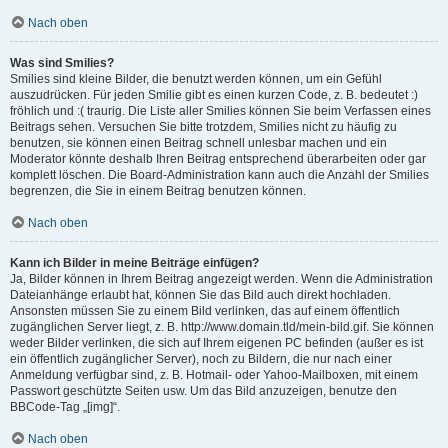
Nach oben
Was sind Smilies?
Smilies sind kleine Bilder, die benutzt werden können, um ein Gefühl
auszudrücken. Für jeden Smilie gibt es einen kurzen Code, z. B. bedeutet :)
fröhlich und :( traurig. Die Liste aller Smilies können Sie beim Verfassen eines
Beitrags sehen. Versuchen Sie bitte trotzdem, Smilies nicht zu häufig zu
benutzen, sie können einen Beitrag schnell unlesbar machen und ein
Moderator könnte deshalb Ihren Beitrag entsprechend überarbeiten oder gar
komplett löschen. Die Board-Administration kann auch die Anzahl der Smilies
begrenzen, die Sie in einem Beitrag benutzen können.
Nach oben
Kann ich Bilder in meine Beiträge einfügen?
Ja, Bilder können in Ihrem Beitrag angezeigt werden. Wenn die Administration
Dateianhänge erlaubt hat, können Sie das Bild auch direkt hochladen.
Ansonsten müssen Sie zu einem Bild verlinken, das auf einem öffentlich
zugänglichen Server liegt, z. B. http://www.domain.tld/mein-bild.gif. Sie können
weder Bilder verlinken, die sich auf Ihrem eigenen PC befinden (außer es ist
ein öffentlich zugänglicher Server), noch zu Bildern, die nur nach einer
Anmeldung verfügbar sind, z. B. Hotmail- oder Yahoo-Mailboxen, mit einem
Passwort geschützte Seiten usw. Um das Bild anzuzeigen, benutze den
BBCode-Tag „[img]“.
Nach oben