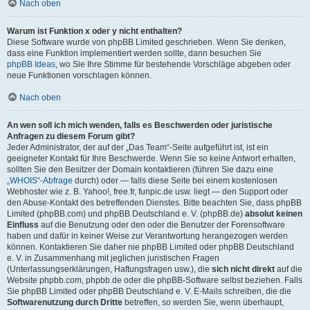
Nach oben
Warum ist Funktion x oder y nicht enthalten?
Diese Software wurde von phpBB Limited geschrieben. Wenn Sie denken,
dass eine Funktion implementiert werden sollte, dann besuchen Sie
phpBB Ideas
, wo Sie Ihre Stimme für bestehende Vorschläge abgeben oder
neue Funktionen vorschlagen können.
Nach oben
An wen soll ich mich wenden, falls es Beschwerden oder juristische
Anfragen zu diesem Forum gibt?
Jeder Administrator, der auf der „Das Team“-Seite aufgeführt ist, ist ein
geeigneter Kontakt für Ihre Beschwerde. Wenn Sie so keine Antwort erhalten,
sollten Sie den Besitzer der Domain kontaktieren (führen Sie dazu eine
„WHOIS“-Abfrage
durch) oder — falls diese Seite bei einem kostenlosen
Webhoster wie z. B. Yahoo!, free.fr, funpic.de usw. liegt — den Support oder
den Abuse-Kontakt des betreffenden Dienstes. Bitte beachten Sie, dass phpBB
Limited (phpBB.com) und phpBB Deutschland e. V. (phpBB.de)
absolut keinen
Einfluss
auf die Benutzung oder den oder die Benutzer der Forensoftware
haben und dafür in keiner Weise zur Verantwortung herangezogen werden
können. Kontaktieren Sie daher nie phpBB Limited oder phpBB Deutschland
e. V. in Zusammenhang mit jeglichen juristischen Fragen
(Unterlassungserklärungen, Haftungsfragen usw.), die
sich nicht direkt
auf die
Website phpbb.com, phpbb.de oder die phpBB-Software selbst beziehen. Falls
Sie phpBB Limited oder phpBB Deutschland e. V. E-Mails schreiben, die die
Softwarenutzung durch Dritte
betreffen, so werden Sie, wenn überhaupt,