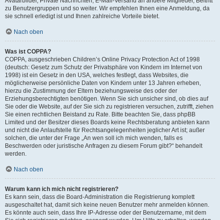
Avatarbilder, Private Nachrichten, E-Mail-Versand an andere Mitglieder, Beitritt
zu Benutzergruppen und so weiter. Wir empfehlen Ihnen eine Anmeldung, da
sie schnell erledigt ist und Ihnen zahlreiche Vorteile bietet.
Nach oben
Was ist COPPA?
COPPA, ausgeschrieben Children’s Online Privacy Protection Act of 1998
(deutsch: Gesetz zum Schutz der Privatsphäre von Kindern im Internet von
1998) ist ein Gesetz in den USA, welches festlegt, dass Websites, die
möglicherweise persönliche Daten von Kindern unter 13 Jahren erheben,
hierzu die Zustimmung der Eltern beziehungsweise des oder der
Erziehungsberechtigten benötigen. Wenn Sie sich unsicher sind, ob dies auf
Sie oder die Website, auf der Sie sich zu registrieren versuchen, zutrifft, ziehen
Sie einen rechtlichen Beistand zu Rate. Bitte beachten Sie, dass phpBB
Limited und der Besitzer dieses Boards keine Rechtsberatung anbieten kann
und nicht die Anlaufstelle für Rechtsangelegenheiten jeglicher Art ist; außer
solchen, die unter der Frage „An wen soll ich mich wenden, falls es
Beschwerden oder juristische Anfragen zu diesem Forum gibt?“ behandelt
werden.
Nach oben
Warum kann ich mich nicht registrieren?
Es kann sein, dass die Board-Administration die Registrierung komplett
ausgeschaltet hat, damit sich keine neuen Benutzer mehr anmelden können.
Es könnte auch sein, dass Ihre IP-Adresse oder der Benutzername, mit dem