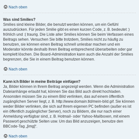
Nach oben
Was sind Smilies?
Smilies sind kleine Bilder, die benutzt werden können, um ein Gefühl
auszudrücken. Für jeden Smilie gibt es einen kurzen Code, z. B. bedeutet :)
fröhlich und :( traurig. Die Liste aller Smilies können Sie beim Verfassen eines
Beitrags sehen. Versuchen Sie bitte trotzdem, Smilies nicht zu häufig zu
benutzen, sie können einen Beitrag schnell unlesbar machen und ein
Moderator könnte deshalb Ihren Beitrag entsprechend überarbeiten oder gar
komplett löschen. Die Board-Administration kann auch die Anzahl der Smilies
begrenzen, die Sie in einem Beitrag benutzen können.
Nach oben
Kann ich Bilder in meine Beiträge einfügen?
Ja, Bilder können in Ihrem Beitrag angezeigt werden. Wenn die Administration
Dateianhänge erlaubt hat, können Sie das Bild auch direkt hochladen.
Ansonsten müssen Sie zu einem Bild verlinken, das auf einem öffentlich
zugänglichen Server liegt, z. B. http://www.domain.tld/mein-bild.gif. Sie können
weder Bilder verlinken, die sich auf Ihrem eigenen PC befinden (außer es ist
ein öffentlich zugänglicher Server), noch zu Bildern, die nur nach einer
Anmeldung verfügbar sind, z. B. Hotmail- oder Yahoo-Mailboxen, mit einem
Passwort geschützte Seiten usw. Um das Bild anzuzeigen, benutze den
BBCode-Tag „[img]“.
Nach oben