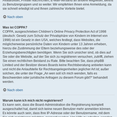
Avatarbilder, Private Nachrichten, E-Mail-Versand an andere Mitglieder, Beitritt
zu Benutzergruppen und so weiter. Wir empfehlen Ihnen eine Anmeldung, da
sie schnell erledigt ist und Ihnen zahlreiche Vorteile bietet.
Nach oben
Was ist COPPA?
COPPA, ausgeschrieben Children’s Online Privacy Protection Act of 1998
(deutsch: Gesetz zum Schutz der Privatsphäre von Kindern im Internet von
1998) ist ein Gesetz in den USA, welches festlegt, dass Websites, die
möglicherweise persönliche Daten von Kindern unter 13 Jahren erheben,
hierzu die Zustimmung der Eltern beziehungsweise des oder der
Erziehungsberechtigten benötigen. Wenn Sie sich unsicher sind, ob dies auf
Sie oder die Website, auf der Sie sich zu registrieren versuchen, zutrifft, ziehen
Sie einen rechtlichen Beistand zu Rate. Bitte beachten Sie, dass phpBB
Limited und der Besitzer dieses Boards keine Rechtsberatung anbieten kann
und nicht die Anlaufstelle für Rechtsangelegenheiten jeglicher Art ist; außer
solchen, die unter der Frage „An wen soll ich mich wenden, falls es
Beschwerden oder juristische Anfragen zu diesem Forum gibt?“ behandelt
werden.
Nach oben
Warum kann ich mich nicht registrieren?
Es kann sein, dass die Board-Administration die Registrierung komplett
ausgeschaltet hat, damit sich keine neuen Benutzer mehr anmelden können.
Es könnte auch sein, dass Ihre IP-Adresse oder der Benutzername, mit dem