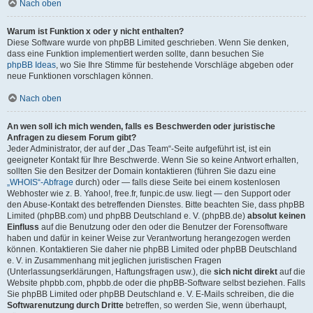
Nach oben
Warum ist Funktion x oder y nicht enthalten?
Diese Software wurde von phpBB Limited geschrieben. Wenn Sie denken,
dass eine Funktion implementiert werden sollte, dann besuchen Sie
phpBB Ideas
, wo Sie Ihre Stimme für bestehende Vorschläge abgeben oder
neue Funktionen vorschlagen können.
Nach oben
An wen soll ich mich wenden, falls es Beschwerden oder juristische
Anfragen zu diesem Forum gibt?
Jeder Administrator, der auf der „Das Team“-Seite aufgeführt ist, ist ein
geeigneter Kontakt für Ihre Beschwerde. Wenn Sie so keine Antwort erhalten,
sollten Sie den Besitzer der Domain kontaktieren (führen Sie dazu eine
„WHOIS“-Abfrage
durch) oder — falls diese Seite bei einem kostenlosen
Webhoster wie z. B. Yahoo!, free.fr, funpic.de usw. liegt — den Support oder
den Abuse-Kontakt des betreffenden Dienstes. Bitte beachten Sie, dass phpBB
Limited (phpBB.com) und phpBB Deutschland e. V. (phpBB.de)
absolut keinen
Einfluss
auf die Benutzung oder den oder die Benutzer der Forensoftware
haben und dafür in keiner Weise zur Verantwortung herangezogen werden
können. Kontaktieren Sie daher nie phpBB Limited oder phpBB Deutschland
e. V. in Zusammenhang mit jeglichen juristischen Fragen
(Unterlassungserklärungen, Haftungsfragen usw.), die
sich nicht direkt
auf die
Website phpbb.com, phpbb.de oder die phpBB-Software selbst beziehen. Falls
Sie phpBB Limited oder phpBB Deutschland e. V. E-Mails schreiben, die die
Softwarenutzung durch Dritte
betreffen, so werden Sie, wenn überhaupt,