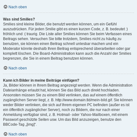
Nach oben
Was sind Smilies?
Smilies sind kleine Bilder, die benutzt werden können, um ein Gefühl
auszudrücken. Für jeden Smilie gibt es einen kurzen Code, z. B. bedeutet :)
fröhlich und :( traurig. Die Liste aller Smilies können Sie beim Verfassen eines
Beitrags sehen. Versuchen Sie bitte trotzdem, Smilies nicht zu häufig zu
benutzen, sie können einen Beitrag schnell unlesbar machen und ein
Moderator könnte deshalb Ihren Beitrag entsprechend überarbeiten oder gar
komplett löschen. Die Board-Administration kann auch die Anzahl der Smilies
begrenzen, die Sie in einem Beitrag benutzen können.
Nach oben
Kann ich Bilder in meine Beiträge einfügen?
Ja, Bilder können in Ihrem Beitrag angezeigt werden. Wenn die Administration
Dateianhänge erlaubt hat, können Sie das Bild auch direkt hochladen.
Ansonsten müssen Sie zu einem Bild verlinken, das auf einem öffentlich
zugänglichen Server liegt, z. B. http://www.domain.tld/mein-bild.gif. Sie können
weder Bilder verlinken, die sich auf Ihrem eigenen PC befinden (außer es ist
ein öffentlich zugänglicher Server), noch zu Bildern, die nur nach einer
Anmeldung verfügbar sind, z. B. Hotmail- oder Yahoo-Mailboxen, mit einem
Passwort geschützte Seiten usw. Um das Bild anzuzeigen, benutze den
BBCode-Tag „[img]“.
Nach oben