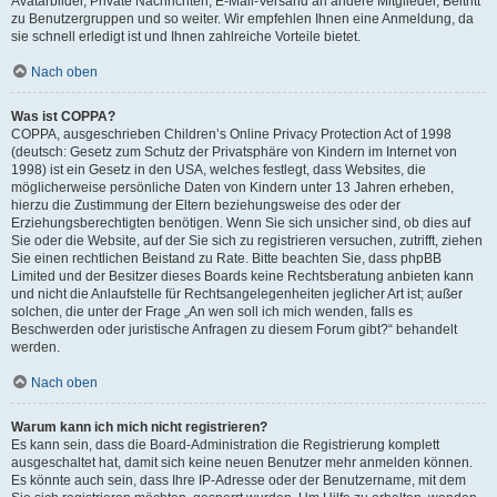
Avatarbilder, Private Nachrichten, E-Mail-Versand an andere Mitglieder, Beitritt
zu Benutzergruppen und so weiter. Wir empfehlen Ihnen eine Anmeldung, da
sie schnell erledigt ist und Ihnen zahlreiche Vorteile bietet.
Nach oben
Was ist COPPA?
COPPA, ausgeschrieben Children’s Online Privacy Protection Act of 1998
(deutsch: Gesetz zum Schutz der Privatsphäre von Kindern im Internet von
1998) ist ein Gesetz in den USA, welches festlegt, dass Websites, die
möglicherweise persönliche Daten von Kindern unter 13 Jahren erheben,
hierzu die Zustimmung der Eltern beziehungsweise des oder der
Erziehungsberechtigten benötigen. Wenn Sie sich unsicher sind, ob dies auf
Sie oder die Website, auf der Sie sich zu registrieren versuchen, zutrifft, ziehen
Sie einen rechtlichen Beistand zu Rate. Bitte beachten Sie, dass phpBB
Limited und der Besitzer dieses Boards keine Rechtsberatung anbieten kann
und nicht die Anlaufstelle für Rechtsangelegenheiten jeglicher Art ist; außer
solchen, die unter der Frage „An wen soll ich mich wenden, falls es
Beschwerden oder juristische Anfragen zu diesem Forum gibt?“ behandelt
werden.
Nach oben
Warum kann ich mich nicht registrieren?
Es kann sein, dass die Board-Administration die Registrierung komplett
ausgeschaltet hat, damit sich keine neuen Benutzer mehr anmelden können.
Es könnte auch sein, dass Ihre IP-Adresse oder der Benutzername, mit dem