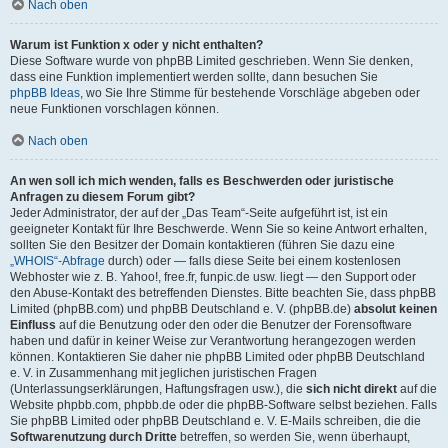
Nach oben
Warum ist Funktion x oder y nicht enthalten?
Diese Software wurde von phpBB Limited geschrieben. Wenn Sie denken,
dass eine Funktion implementiert werden sollte, dann besuchen Sie
phpBB Ideas
, wo Sie Ihre Stimme für bestehende Vorschläge abgeben oder
neue Funktionen vorschlagen können.
Nach oben
An wen soll ich mich wenden, falls es Beschwerden oder juristische
Anfragen zu diesem Forum gibt?
Jeder Administrator, der auf der „Das Team“-Seite aufgeführt ist, ist ein
geeigneter Kontakt für Ihre Beschwerde. Wenn Sie so keine Antwort erhalten,
sollten Sie den Besitzer der Domain kontaktieren (führen Sie dazu eine
„WHOIS“-Abfrage
durch) oder — falls diese Seite bei einem kostenlosen
Webhoster wie z. B. Yahoo!, free.fr, funpic.de usw. liegt — den Support oder
den Abuse-Kontakt des betreffenden Dienstes. Bitte beachten Sie, dass phpBB
Limited (phpBB.com) und phpBB Deutschland e. V. (phpBB.de)
absolut keinen
Einfluss
auf die Benutzung oder den oder die Benutzer der Forensoftware
haben und dafür in keiner Weise zur Verantwortung herangezogen werden
können. Kontaktieren Sie daher nie phpBB Limited oder phpBB Deutschland
e. V. in Zusammenhang mit jeglichen juristischen Fragen
(Unterlassungserklärungen, Haftungsfragen usw.), die
sich nicht direkt
auf die
Website phpbb.com, phpbb.de oder die phpBB-Software selbst beziehen. Falls
Sie phpBB Limited oder phpBB Deutschland e. V. E-Mails schreiben, die die
Softwarenutzung durch Dritte
betreffen, so werden Sie, wenn überhaupt,