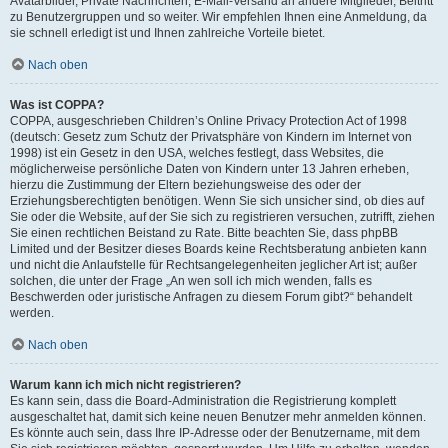
Avatarbilder, Private Nachrichten, E-Mail-Versand an andere Mitglieder, Beitritt
zu Benutzergruppen und so weiter. Wir empfehlen Ihnen eine Anmeldung, da
sie schnell erledigt ist und Ihnen zahlreiche Vorteile bietet.
Nach oben
Was ist COPPA?
COPPA, ausgeschrieben Children’s Online Privacy Protection Act of 1998
(deutsch: Gesetz zum Schutz der Privatsphäre von Kindern im Internet von
1998) ist ein Gesetz in den USA, welches festlegt, dass Websites, die
möglicherweise persönliche Daten von Kindern unter 13 Jahren erheben,
hierzu die Zustimmung der Eltern beziehungsweise des oder der
Erziehungsberechtigten benötigen. Wenn Sie sich unsicher sind, ob dies auf
Sie oder die Website, auf der Sie sich zu registrieren versuchen, zutrifft, ziehen
Sie einen rechtlichen Beistand zu Rate. Bitte beachten Sie, dass phpBB
Limited und der Besitzer dieses Boards keine Rechtsberatung anbieten kann
und nicht die Anlaufstelle für Rechtsangelegenheiten jeglicher Art ist; außer
solchen, die unter der Frage „An wen soll ich mich wenden, falls es
Beschwerden oder juristische Anfragen zu diesem Forum gibt?“ behandelt
werden.
Nach oben
Warum kann ich mich nicht registrieren?
Es kann sein, dass die Board-Administration die Registrierung komplett
ausgeschaltet hat, damit sich keine neuen Benutzer mehr anmelden können.
Es könnte auch sein, dass Ihre IP-Adresse oder der Benutzername, mit dem