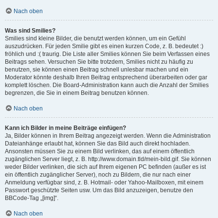
Nach oben
Was sind Smilies?
Smilies sind kleine Bilder, die benutzt werden können, um ein Gefühl
auszudrücken. Für jeden Smilie gibt es einen kurzen Code, z. B. bedeutet :)
fröhlich und :( traurig. Die Liste aller Smilies können Sie beim Verfassen eines
Beitrags sehen. Versuchen Sie bitte trotzdem, Smilies nicht zu häufig zu
benutzen, sie können einen Beitrag schnell unlesbar machen und ein
Moderator könnte deshalb Ihren Beitrag entsprechend überarbeiten oder gar
komplett löschen. Die Board-Administration kann auch die Anzahl der Smilies
begrenzen, die Sie in einem Beitrag benutzen können.
Nach oben
Kann ich Bilder in meine Beiträge einfügen?
Ja, Bilder können in Ihrem Beitrag angezeigt werden. Wenn die Administration
Dateianhänge erlaubt hat, können Sie das Bild auch direkt hochladen.
Ansonsten müssen Sie zu einem Bild verlinken, das auf einem öffentlich
zugänglichen Server liegt, z. B. http://www.domain.tld/mein-bild.gif. Sie können
weder Bilder verlinken, die sich auf Ihrem eigenen PC befinden (außer es ist
ein öffentlich zugänglicher Server), noch zu Bildern, die nur nach einer
Anmeldung verfügbar sind, z. B. Hotmail- oder Yahoo-Mailboxen, mit einem
Passwort geschützte Seiten usw. Um das Bild anzuzeigen, benutze den
BBCode-Tag „[img]“.
Nach oben