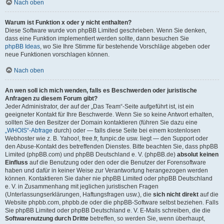
Nach oben
Warum ist Funktion x oder y nicht enthalten?
Diese Software wurde von phpBB Limited geschrieben. Wenn Sie denken,
dass eine Funktion implementiert werden sollte, dann besuchen Sie
phpBB Ideas
, wo Sie Ihre Stimme für bestehende Vorschläge abgeben oder
neue Funktionen vorschlagen können.
Nach oben
An wen soll ich mich wenden, falls es Beschwerden oder juristische
Anfragen zu diesem Forum gibt?
Jeder Administrator, der auf der „Das Team“-Seite aufgeführt ist, ist ein
geeigneter Kontakt für Ihre Beschwerde. Wenn Sie so keine Antwort erhalten,
sollten Sie den Besitzer der Domain kontaktieren (führen Sie dazu eine
„WHOIS“-Abfrage
durch) oder — falls diese Seite bei einem kostenlosen
Webhoster wie z. B. Yahoo!, free.fr, funpic.de usw. liegt — den Support oder
den Abuse-Kontakt des betreffenden Dienstes. Bitte beachten Sie, dass phpBB
Limited (phpBB.com) und phpBB Deutschland e. V. (phpBB.de)
absolut keinen
Einfluss
auf die Benutzung oder den oder die Benutzer der Forensoftware
haben und dafür in keiner Weise zur Verantwortung herangezogen werden
können. Kontaktieren Sie daher nie phpBB Limited oder phpBB Deutschland
e. V. in Zusammenhang mit jeglichen juristischen Fragen
(Unterlassungserklärungen, Haftungsfragen usw.), die
sich nicht direkt
auf die
Website phpbb.com, phpbb.de oder die phpBB-Software selbst beziehen. Falls
Sie phpBB Limited oder phpBB Deutschland e. V. E-Mails schreiben, die die
Softwarenutzung durch Dritte
betreffen, so werden Sie, wenn überhaupt,