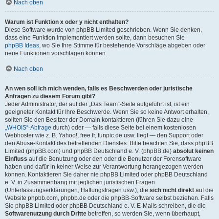
Nach oben
Warum ist Funktion x oder y nicht enthalten?
Diese Software wurde von phpBB Limited geschrieben. Wenn Sie denken,
dass eine Funktion implementiert werden sollte, dann besuchen Sie
phpBB Ideas
, wo Sie Ihre Stimme für bestehende Vorschläge abgeben oder
neue Funktionen vorschlagen können.
Nach oben
An wen soll ich mich wenden, falls es Beschwerden oder juristische
Anfragen zu diesem Forum gibt?
Jeder Administrator, der auf der „Das Team“-Seite aufgeführt ist, ist ein
geeigneter Kontakt für Ihre Beschwerde. Wenn Sie so keine Antwort erhalten,
sollten Sie den Besitzer der Domain kontaktieren (führen Sie dazu eine
„WHOIS“-Abfrage
durch) oder — falls diese Seite bei einem kostenlosen
Webhoster wie z. B. Yahoo!, free.fr, funpic.de usw. liegt — den Support oder
den Abuse-Kontakt des betreffenden Dienstes. Bitte beachten Sie, dass phpBB
Limited (phpBB.com) und phpBB Deutschland e. V. (phpBB.de)
absolut keinen
Einfluss
auf die Benutzung oder den oder die Benutzer der Forensoftware
haben und dafür in keiner Weise zur Verantwortung herangezogen werden
können. Kontaktieren Sie daher nie phpBB Limited oder phpBB Deutschland
e. V. in Zusammenhang mit jeglichen juristischen Fragen
(Unterlassungserklärungen, Haftungsfragen usw.), die
sich nicht direkt
auf die
Website phpbb.com, phpbb.de oder die phpBB-Software selbst beziehen. Falls
Sie phpBB Limited oder phpBB Deutschland e. V. E-Mails schreiben, die die
Softwarenutzung durch Dritte
betreffen, so werden Sie, wenn überhaupt,