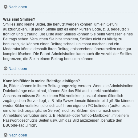
Nach oben
Was sind Smilies?
Smilies sind kleine Bilder, die benutzt werden können, um ein Gefühl
auszudrücken. Für jeden Smilie gibt es einen kurzen Code, z. B. bedeutet :)
fröhlich und :( traurig. Die Liste aller Smilies können Sie beim Verfassen eines
Beitrags sehen. Versuchen Sie bitte trotzdem, Smilies nicht zu häufig zu
benutzen, sie können einen Beitrag schnell unlesbar machen und ein
Moderator könnte deshalb Ihren Beitrag entsprechend überarbeiten oder gar
komplett löschen. Die Board-Administration kann auch die Anzahl der Smilies
begrenzen, die Sie in einem Beitrag benutzen können.
Nach oben
Kann ich Bilder in meine Beiträge einfügen?
Ja, Bilder können in Ihrem Beitrag angezeigt werden. Wenn die Administration
Dateianhänge erlaubt hat, können Sie das Bild auch direkt hochladen.
Ansonsten müssen Sie zu einem Bild verlinken, das auf einem öffentlich
zugänglichen Server liegt, z. B. http://www.domain.tld/mein-bild.gif. Sie können
weder Bilder verlinken, die sich auf Ihrem eigenen PC befinden (außer es ist
ein öffentlich zugänglicher Server), noch zu Bildern, die nur nach einer
Anmeldung verfügbar sind, z. B. Hotmail- oder Yahoo-Mailboxen, mit einem
Passwort geschützte Seiten usw. Um das Bild anzuzeigen, benutze den
BBCode-Tag „[img]“.
Nach oben