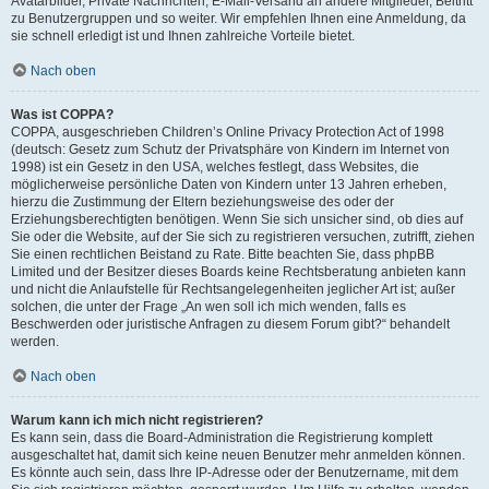
Avatarbilder, Private Nachrichten, E-Mail-Versand an andere Mitglieder, Beitritt
zu Benutzergruppen und so weiter. Wir empfehlen Ihnen eine Anmeldung, da
sie schnell erledigt ist und Ihnen zahlreiche Vorteile bietet.
Nach oben
Was ist COPPA?
COPPA, ausgeschrieben Children’s Online Privacy Protection Act of 1998
(deutsch: Gesetz zum Schutz der Privatsphäre von Kindern im Internet von
1998) ist ein Gesetz in den USA, welches festlegt, dass Websites, die
möglicherweise persönliche Daten von Kindern unter 13 Jahren erheben,
hierzu die Zustimmung der Eltern beziehungsweise des oder der
Erziehungsberechtigten benötigen. Wenn Sie sich unsicher sind, ob dies auf
Sie oder die Website, auf der Sie sich zu registrieren versuchen, zutrifft, ziehen
Sie einen rechtlichen Beistand zu Rate. Bitte beachten Sie, dass phpBB
Limited und der Besitzer dieses Boards keine Rechtsberatung anbieten kann
und nicht die Anlaufstelle für Rechtsangelegenheiten jeglicher Art ist; außer
solchen, die unter der Frage „An wen soll ich mich wenden, falls es
Beschwerden oder juristische Anfragen zu diesem Forum gibt?“ behandelt
werden.
Nach oben
Warum kann ich mich nicht registrieren?
Es kann sein, dass die Board-Administration die Registrierung komplett
ausgeschaltet hat, damit sich keine neuen Benutzer mehr anmelden können.
Es könnte auch sein, dass Ihre IP-Adresse oder der Benutzername, mit dem