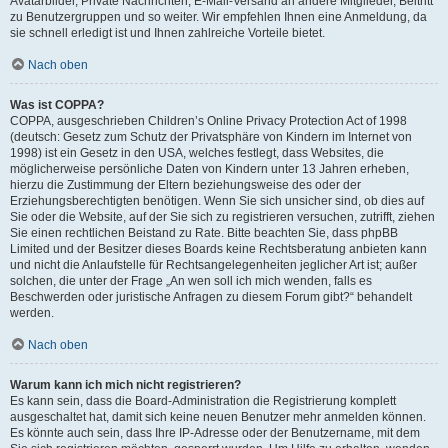
Avatarbilder, Private Nachrichten, E-Mail-Versand an andere Mitglieder, Beitritt
zu Benutzergruppen und so weiter. Wir empfehlen Ihnen eine Anmeldung, da
sie schnell erledigt ist und Ihnen zahlreiche Vorteile bietet.
Nach oben
Was ist COPPA?
COPPA, ausgeschrieben Children’s Online Privacy Protection Act of 1998
(deutsch: Gesetz zum Schutz der Privatsphäre von Kindern im Internet von
1998) ist ein Gesetz in den USA, welches festlegt, dass Websites, die
möglicherweise persönliche Daten von Kindern unter 13 Jahren erheben,
hierzu die Zustimmung der Eltern beziehungsweise des oder der
Erziehungsberechtigten benötigen. Wenn Sie sich unsicher sind, ob dies auf
Sie oder die Website, auf der Sie sich zu registrieren versuchen, zutrifft, ziehen
Sie einen rechtlichen Beistand zu Rate. Bitte beachten Sie, dass phpBB
Limited und der Besitzer dieses Boards keine Rechtsberatung anbieten kann
und nicht die Anlaufstelle für Rechtsangelegenheiten jeglicher Art ist; außer
solchen, die unter der Frage „An wen soll ich mich wenden, falls es
Beschwerden oder juristische Anfragen zu diesem Forum gibt?“ behandelt
werden.
Nach oben
Warum kann ich mich nicht registrieren?
Es kann sein, dass die Board-Administration die Registrierung komplett
ausgeschaltet hat, damit sich keine neuen Benutzer mehr anmelden können.
Es könnte auch sein, dass Ihre IP-Adresse oder der Benutzername, mit dem