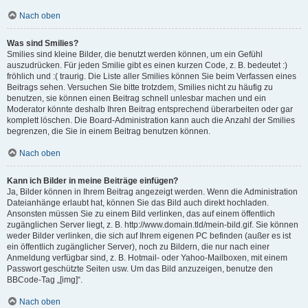
Nach oben
Was sind Smilies?
Smilies sind kleine Bilder, die benutzt werden können, um ein Gefühl
auszudrücken. Für jeden Smilie gibt es einen kurzen Code, z. B. bedeutet :)
fröhlich und :( traurig. Die Liste aller Smilies können Sie beim Verfassen eines
Beitrags sehen. Versuchen Sie bitte trotzdem, Smilies nicht zu häufig zu
benutzen, sie können einen Beitrag schnell unlesbar machen und ein
Moderator könnte deshalb Ihren Beitrag entsprechend überarbeiten oder gar
komplett löschen. Die Board-Administration kann auch die Anzahl der Smilies
begrenzen, die Sie in einem Beitrag benutzen können.
Nach oben
Kann ich Bilder in meine Beiträge einfügen?
Ja, Bilder können in Ihrem Beitrag angezeigt werden. Wenn die Administration
Dateianhänge erlaubt hat, können Sie das Bild auch direkt hochladen.
Ansonsten müssen Sie zu einem Bild verlinken, das auf einem öffentlich
zugänglichen Server liegt, z. B. http://www.domain.tld/mein-bild.gif. Sie können
weder Bilder verlinken, die sich auf Ihrem eigenen PC befinden (außer es ist
ein öffentlich zugänglicher Server), noch zu Bildern, die nur nach einer
Anmeldung verfügbar sind, z. B. Hotmail- oder Yahoo-Mailboxen, mit einem
Passwort geschützte Seiten usw. Um das Bild anzuzeigen, benutze den
BBCode-Tag „[img]“.
Nach oben