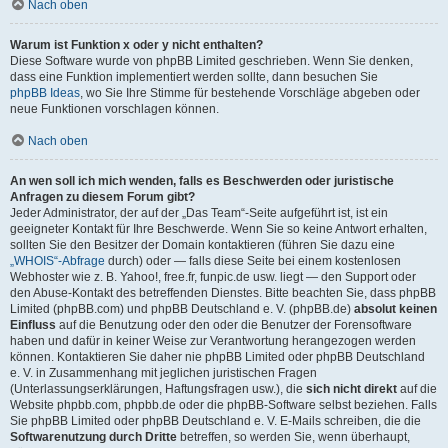
Nach oben
Warum ist Funktion x oder y nicht enthalten?
Diese Software wurde von phpBB Limited geschrieben. Wenn Sie denken,
dass eine Funktion implementiert werden sollte, dann besuchen Sie
phpBB Ideas
, wo Sie Ihre Stimme für bestehende Vorschläge abgeben oder
neue Funktionen vorschlagen können.
Nach oben
An wen soll ich mich wenden, falls es Beschwerden oder juristische
Anfragen zu diesem Forum gibt?
Jeder Administrator, der auf der „Das Team“-Seite aufgeführt ist, ist ein
geeigneter Kontakt für Ihre Beschwerde. Wenn Sie so keine Antwort erhalten,
sollten Sie den Besitzer der Domain kontaktieren (führen Sie dazu eine
„WHOIS“-Abfrage
durch) oder — falls diese Seite bei einem kostenlosen
Webhoster wie z. B. Yahoo!, free.fr, funpic.de usw. liegt — den Support oder
den Abuse-Kontakt des betreffenden Dienstes. Bitte beachten Sie, dass phpBB
Limited (phpBB.com) und phpBB Deutschland e. V. (phpBB.de)
absolut keinen
Einfluss
auf die Benutzung oder den oder die Benutzer der Forensoftware
haben und dafür in keiner Weise zur Verantwortung herangezogen werden
können. Kontaktieren Sie daher nie phpBB Limited oder phpBB Deutschland
e. V. in Zusammenhang mit jeglichen juristischen Fragen
(Unterlassungserklärungen, Haftungsfragen usw.), die
sich nicht direkt
auf die
Website phpbb.com, phpbb.de oder die phpBB-Software selbst beziehen. Falls
Sie phpBB Limited oder phpBB Deutschland e. V. E-Mails schreiben, die die
Softwarenutzung durch Dritte
betreffen, so werden Sie, wenn überhaupt,