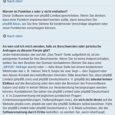
Nach oben
Warum ist Funktion x oder y nicht enthalten?
Diese Software wurde von phpBB Limited geschrieben. Wenn Sie denken,
dass eine Funktion implementiert werden sollte, dann besuchen Sie
phpBB Ideas
, wo Sie Ihre Stimme für bestehende Vorschläge abgeben oder
neue Funktionen vorschlagen können.
Nach oben
An wen soll ich mich wenden, falls es Beschwerden oder juristische
Anfragen zu diesem Forum gibt?
Jeder Administrator, der auf der „Das Team“-Seite aufgeführt ist, ist ein
geeigneter Kontakt für Ihre Beschwerde. Wenn Sie so keine Antwort erhalten,
sollten Sie den Besitzer der Domain kontaktieren (führen Sie dazu eine
„WHOIS“-Abfrage
durch) oder — falls diese Seite bei einem kostenlosen
Webhoster wie z. B. Yahoo!, free.fr, funpic.de usw. liegt — den Support oder
den Abuse-Kontakt des betreffenden Dienstes. Bitte beachten Sie, dass phpBB
Limited (phpBB.com) und phpBB Deutschland e. V. (phpBB.de)
absolut keinen
Einfluss
auf die Benutzung oder den oder die Benutzer der Forensoftware
haben und dafür in keiner Weise zur Verantwortung herangezogen werden
können. Kontaktieren Sie daher nie phpBB Limited oder phpBB Deutschland
e. V. in Zusammenhang mit jeglichen juristischen Fragen
(Unterlassungserklärungen, Haftungsfragen usw.), die
sich nicht direkt
auf die
Website phpbb.com, phpbb.de oder die phpBB-Software selbst beziehen. Falls
Sie phpBB Limited oder phpBB Deutschland e. V. E-Mails schreiben, die die
Softwarenutzung durch Dritte
betreffen, so werden Sie, wenn überhaupt,