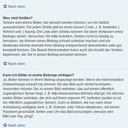
Nach oben
Was sind Smilies?
Smilies sind kleine Bilder, die benutzt werden können, um ein Gefühl
auszudrücken. Für jeden Smilie gibt es einen kurzen Code, z. B. bedeutet :)
fröhlich und :( traurig. Die Liste aller Smilies können Sie beim Verfassen eines
Beitrags sehen. Versuchen Sie bitte trotzdem, Smilies nicht zu häufig zu
benutzen, sie können einen Beitrag schnell unlesbar machen und ein
Moderator könnte deshalb Ihren Beitrag entsprechend überarbeiten oder gar
komplett löschen. Die Board-Administration kann auch die Anzahl der Smilies
begrenzen, die Sie in einem Beitrag benutzen können.
Nach oben
Kann ich Bilder in meine Beiträge einfügen?
Ja, Bilder können in Ihrem Beitrag angezeigt werden. Wenn die Administration
Dateianhänge erlaubt hat, können Sie das Bild auch direkt hochladen.
Ansonsten müssen Sie zu einem Bild verlinken, das auf einem öffentlich
zugänglichen Server liegt, z. B. http://www.domain.tld/mein-bild.gif. Sie können
weder Bilder verlinken, die sich auf Ihrem eigenen PC befinden (außer es ist
ein öffentlich zugänglicher Server), noch zu Bildern, die nur nach einer
Anmeldung verfügbar sind, z. B. Hotmail- oder Yahoo-Mailboxen, mit einem
Passwort geschützte Seiten usw. Um das Bild anzuzeigen, benutze den
BBCode-Tag „[img]“.
Nach oben