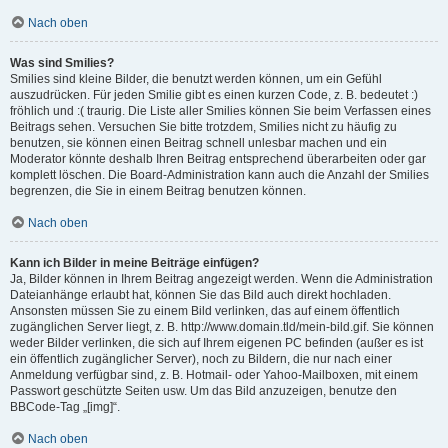
Nach oben
Was sind Smilies?
Smilies sind kleine Bilder, die benutzt werden können, um ein Gefühl
auszudrücken. Für jeden Smilie gibt es einen kurzen Code, z. B. bedeutet :)
fröhlich und :( traurig. Die Liste aller Smilies können Sie beim Verfassen eines
Beitrags sehen. Versuchen Sie bitte trotzdem, Smilies nicht zu häufig zu
benutzen, sie können einen Beitrag schnell unlesbar machen und ein
Moderator könnte deshalb Ihren Beitrag entsprechend überarbeiten oder gar
komplett löschen. Die Board-Administration kann auch die Anzahl der Smilies
begrenzen, die Sie in einem Beitrag benutzen können.
Nach oben
Kann ich Bilder in meine Beiträge einfügen?
Ja, Bilder können in Ihrem Beitrag angezeigt werden. Wenn die Administration
Dateianhänge erlaubt hat, können Sie das Bild auch direkt hochladen.
Ansonsten müssen Sie zu einem Bild verlinken, das auf einem öffentlich
zugänglichen Server liegt, z. B. http://www.domain.tld/mein-bild.gif. Sie können
weder Bilder verlinken, die sich auf Ihrem eigenen PC befinden (außer es ist
ein öffentlich zugänglicher Server), noch zu Bildern, die nur nach einer
Anmeldung verfügbar sind, z. B. Hotmail- oder Yahoo-Mailboxen, mit einem
Passwort geschützte Seiten usw. Um das Bild anzuzeigen, benutze den
BBCode-Tag „[img]“.
Nach oben