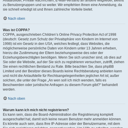
Avatarbilder, Private Nachrichten, E-Mail-Versand an andere Mitglieder, Beitritt
zu Benutzergruppen und so weiter. Wir empfehlen Ihnen eine Anmeldung, da
sie schnell erledigt ist und Ihnen zahlreiche Vorteile bietet.
Nach oben
Was ist COPPA?
COPPA, ausgeschrieben Children’s Online Privacy Protection Act of 1998
(deutsch: Gesetz zum Schutz der Privatsphäre von Kindern im Internet von
1998) ist ein Gesetz in den USA, welches festlegt, dass Websites, die
möglicherweise persönliche Daten von Kindern unter 13 Jahren erheben,
hierzu die Zustimmung der Eltern beziehungsweise des oder der
Erziehungsberechtigten benötigen. Wenn Sie sich unsicher sind, ob dies auf
Sie oder die Website, auf der Sie sich zu registrieren versuchen, zutrifft, ziehen
Sie einen rechtlichen Beistand zu Rate. Bitte beachten Sie, dass phpBB
Limited und der Besitzer dieses Boards keine Rechtsberatung anbieten kann
und nicht die Anlaufstelle für Rechtsangelegenheiten jeglicher Art ist; außer
solchen, die unter der Frage „An wen soll ich mich wenden, falls es
Beschwerden oder juristische Anfragen zu diesem Forum gibt?“ behandelt
werden.
Nach oben
Warum kann ich mich nicht registrieren?
Es kann sein, dass die Board-Administration die Registrierung komplett
ausgeschaltet hat, damit sich keine neuen Benutzer mehr anmelden können.
Es könnte auch sein, dass Ihre IP-Adresse oder der Benutzername, mit dem