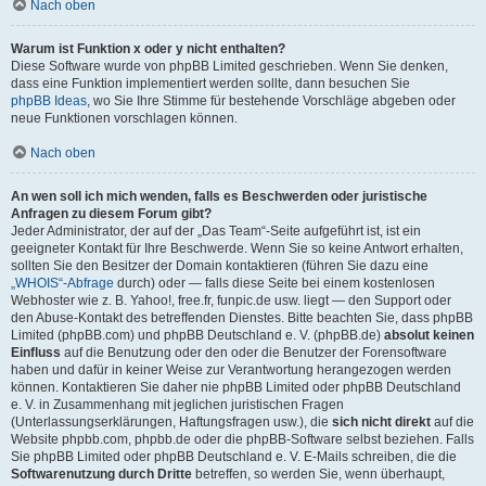
Nach oben
Warum ist Funktion x oder y nicht enthalten?
Diese Software wurde von phpBB Limited geschrieben. Wenn Sie denken,
dass eine Funktion implementiert werden sollte, dann besuchen Sie
phpBB Ideas
, wo Sie Ihre Stimme für bestehende Vorschläge abgeben oder
neue Funktionen vorschlagen können.
Nach oben
An wen soll ich mich wenden, falls es Beschwerden oder juristische
Anfragen zu diesem Forum gibt?
Jeder Administrator, der auf der „Das Team“-Seite aufgeführt ist, ist ein
geeigneter Kontakt für Ihre Beschwerde. Wenn Sie so keine Antwort erhalten,
sollten Sie den Besitzer der Domain kontaktieren (führen Sie dazu eine
„WHOIS“-Abfrage
durch) oder — falls diese Seite bei einem kostenlosen
Webhoster wie z. B. Yahoo!, free.fr, funpic.de usw. liegt — den Support oder
den Abuse-Kontakt des betreffenden Dienstes. Bitte beachten Sie, dass phpBB
Limited (phpBB.com) und phpBB Deutschland e. V. (phpBB.de)
absolut keinen
Einfluss
auf die Benutzung oder den oder die Benutzer der Forensoftware
haben und dafür in keiner Weise zur Verantwortung herangezogen werden
können. Kontaktieren Sie daher nie phpBB Limited oder phpBB Deutschland
e. V. in Zusammenhang mit jeglichen juristischen Fragen
(Unterlassungserklärungen, Haftungsfragen usw.), die
sich nicht direkt
auf die
Website phpbb.com, phpbb.de oder die phpBB-Software selbst beziehen. Falls
Sie phpBB Limited oder phpBB Deutschland e. V. E-Mails schreiben, die die
Softwarenutzung durch Dritte
betreffen, so werden Sie, wenn überhaupt,