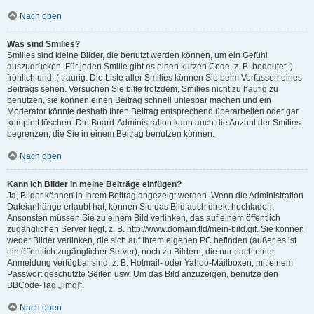
Nach oben
Was sind Smilies?
Smilies sind kleine Bilder, die benutzt werden können, um ein Gefühl
auszudrücken. Für jeden Smilie gibt es einen kurzen Code, z. B. bedeutet :)
fröhlich und :( traurig. Die Liste aller Smilies können Sie beim Verfassen eines
Beitrags sehen. Versuchen Sie bitte trotzdem, Smilies nicht zu häufig zu
benutzen, sie können einen Beitrag schnell unlesbar machen und ein
Moderator könnte deshalb Ihren Beitrag entsprechend überarbeiten oder gar
komplett löschen. Die Board-Administration kann auch die Anzahl der Smilies
begrenzen, die Sie in einem Beitrag benutzen können.
Nach oben
Kann ich Bilder in meine Beiträge einfügen?
Ja, Bilder können in Ihrem Beitrag angezeigt werden. Wenn die Administration
Dateianhänge erlaubt hat, können Sie das Bild auch direkt hochladen.
Ansonsten müssen Sie zu einem Bild verlinken, das auf einem öffentlich
zugänglichen Server liegt, z. B. http://www.domain.tld/mein-bild.gif. Sie können
weder Bilder verlinken, die sich auf Ihrem eigenen PC befinden (außer es ist
ein öffentlich zugänglicher Server), noch zu Bildern, die nur nach einer
Anmeldung verfügbar sind, z. B. Hotmail- oder Yahoo-Mailboxen, mit einem
Passwort geschützte Seiten usw. Um das Bild anzuzeigen, benutze den
BBCode-Tag „[img]“.
Nach oben