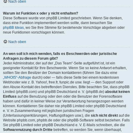
Nach oben
Warum ist Funktion x oder y nicht enthalten?
Diese Software wurde von phpBB Limited geschrieben. Wenn Sie denken,
dass eine Funktion implementiert werden sollte, dann besuchen Sie
phpBB Ideas
, wo Sie Ihre Stimme für bestehende Vorschläge abgeben oder
neue Funktionen vorschlagen können.
Nach oben
An wen soll ich mich wenden, falls es Beschwerden oder juristische
Anfragen zu diesem Forum gibt?
Jeder Administrator, der auf der „Das Team“-Seite aufgeführt ist, ist ein
geeigneter Kontakt für Ihre Beschwerde. Wenn Sie so keine Antwort erhalten,
sollten Sie den Besitzer der Domain kontaktieren (führen Sie dazu eine
„WHOIS“-Abfrage
durch) oder — falls diese Seite bei einem kostenlosen
Webhoster wie z. B. Yahoo!, free.fr, funpic.de usw. liegt — den Support oder
den Abuse-Kontakt des betreffenden Dienstes. Bitte beachten Sie, dass phpBB
Limited (phpBB.com) und phpBB Deutschland e. V. (phpBB.de)
absolut keinen
Einfluss
auf die Benutzung oder den oder die Benutzer der Forensoftware
haben und dafür in keiner Weise zur Verantwortung herangezogen werden
können. Kontaktieren Sie daher nie phpBB Limited oder phpBB Deutschland
e. V. in Zusammenhang mit jeglichen juristischen Fragen
(Unterlassungserklärungen, Haftungsfragen usw.), die
sich nicht direkt
auf die
Website phpbb.com, phpbb.de oder die phpBB-Software selbst beziehen. Falls
Sie phpBB Limited oder phpBB Deutschland e. V. E-Mails schreiben, die die
Softwarenutzung durch Dritte
betreffen, so werden Sie, wenn überhaupt,