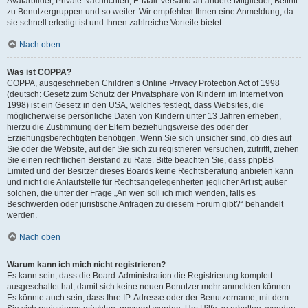
Avatarbilder, Private Nachrichten, E-Mail-Versand an andere Mitglieder, Beitritt
zu Benutzergruppen und so weiter. Wir empfehlen Ihnen eine Anmeldung, da
sie schnell erledigt ist und Ihnen zahlreiche Vorteile bietet.
Nach oben
Was ist COPPA?
COPPA, ausgeschrieben Children’s Online Privacy Protection Act of 1998
(deutsch: Gesetz zum Schutz der Privatsphäre von Kindern im Internet von
1998) ist ein Gesetz in den USA, welches festlegt, dass Websites, die
möglicherweise persönliche Daten von Kindern unter 13 Jahren erheben,
hierzu die Zustimmung der Eltern beziehungsweise des oder der
Erziehungsberechtigten benötigen. Wenn Sie sich unsicher sind, ob dies auf
Sie oder die Website, auf der Sie sich zu registrieren versuchen, zutrifft, ziehen
Sie einen rechtlichen Beistand zu Rate. Bitte beachten Sie, dass phpBB
Limited und der Besitzer dieses Boards keine Rechtsberatung anbieten kann
und nicht die Anlaufstelle für Rechtsangelegenheiten jeglicher Art ist; außer
solchen, die unter der Frage „An wen soll ich mich wenden, falls es
Beschwerden oder juristische Anfragen zu diesem Forum gibt?“ behandelt
werden.
Nach oben
Warum kann ich mich nicht registrieren?
Es kann sein, dass die Board-Administration die Registrierung komplett
ausgeschaltet hat, damit sich keine neuen Benutzer mehr anmelden können.
Es könnte auch sein, dass Ihre IP-Adresse oder der Benutzername, mit dem