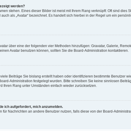
gezeigt werden?
men stehen. Eines dieser Bilder ist meist mit Ihrem Rang verknüpft: Oft sind dies S
auch als „Avatar“ bezeichnet. Es handelt sich hierbei in der Regel um ein persönl
 Avatar über eine der folgenden vier Methoden hinzufügen: Gravatar, Galerie, Rem
inen Avatar benutzen können, sollten Sie die Board-Administration kontaktieren.
iele Beiträge Sie bislang erstellt haben oder identifizieren bestimmte Benutzer
 Board-Administration festgelegt wurden. Bitte schreiben Sie keine sinnlosen Beit
wird Ihren Rang unter Umständen einfach wieder zurücksetzen.
rde ich aufgefordert, mich anzumelden.
ion für Nachrichten an andere Benutzer nutzen, falls diese von der Board-Administ