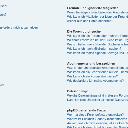
alsch!
Freunde und ignorierte Mitglieder
Wozu benötige ich die Listen der Freunde un
rden?
Wie kann ich Mitglieder zur Liste der Freund
wieder aus den Listen entfernen?
fgefordert, mich anzumelden.
Die Foren durchsuchen
Wie kann ich ein Forum oder mehrere For
Weshalb erhalte ich bei der Suche keine Er
Warum bekomme ich bei der Suche eine lee
Wie kann ich nach Mitgliedern suchen?
Wie kann ich meine eigenen Beiträge und T
Abonnements und Lesezeichen
Was ist der Unterschied zwischen einem L
Wie kann ich ein Lesezeichen auf ein Them
Wie kann ich ein Forum abonnieren?
Wie deaktiviere ich meine Abonnements?
gs?
Dateianhänge
Welche Dateianhänge sind in diesem Forum
Kann ich eine Übersicht all meiner Dateian
phpBB betreffende Fragen
Wer hat diese Forensoftware entwickelt?
Warum ist Funktion x oder y nicht enthalten
An wen soll ich mich wenden, falls es Besc
Wie kann ich einen Administrator des Board