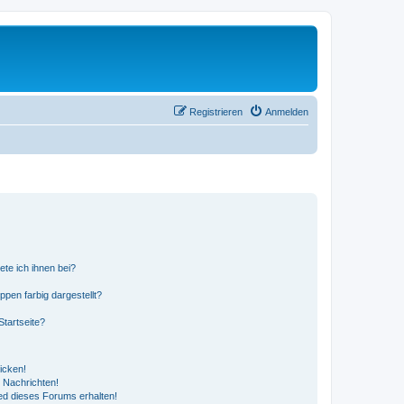
Registrieren
Anmelden
ete ich ihnen bei?
en farbig dargestellt?
tartseite?
icken!
 Nachrichten!
ed dieses Forums erhalten!