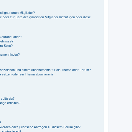
d ignorierten Mitglieder?
e oder zur Liste der ignorierten Mitglieder hinzufügen oder diese
en durchsuchen?
gebnisse?
re Seite?
hemen finden?
esezeichen und einem Abonnements für ein Thema oder Forum?
a setzen oder ein Thema abonnieren?
 zulässig?
hänge erhalten?
?
hwerden oder juristische Anfragen zu diesem Forum gibt?
s kontaktieren?