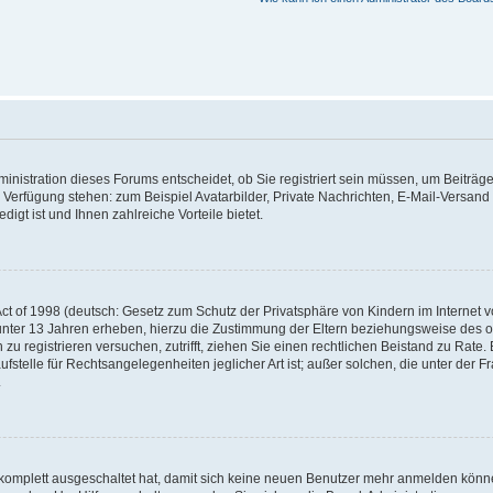
nistration dieses Forums entscheidet, ob Sie registriert sein müssen, um Beiträge z
ur Verfügung stehen: zum Beispiel Avatarbilder, Private Nachrichten, E-Mail-Versand
igt ist und Ihnen zahlreiche Vorteile bietet.
t of 1998 (deutsch: Gesetz zum Schutz der Privatsphäre von Kindern im Internet vo
unter 13 Jahren erheben, hierzu die Zustimmung der Eltern beziehungsweise des o
h zu registrieren versuchen, zutrifft, ziehen Sie einen rechtlichen Beistand zu Rat
stelle für Rechtsangelegenheiten jeglicher Art ist; außer solchen, die unter der 
.
 komplett ausgeschaltet hat, damit sich keine neuen Benutzer mehr anmelden könne