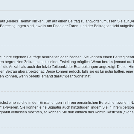
f „Neues Thema“ klicken. Um auf einen Beitrag zu antworten, müssen Sie auf „Ant
e Berechtigungen sind jeweils am Ende der Foren- und der Beitragsansicht aufgeliste
nur Ihre eigenen Beiträge bearbeiten oder löschen. Sie können einen Beitrag bear
nen begrenzten Zeitraum nach seiner Erstellung möglich. Wenn bereits jemand auf Ih
 die Anzahl als auch der letzte Zeitpunkt der Bearbeitungen angezeigt. Dieser Hi
 Beitrag überarbeitet hat. Diese können jedoch, falls sie es für nötig halten, eine 
hen können, wenn bereits jemand darauf geantwortet hat.
hst eine solche in den Einstellungen in Ihrem persönlichen Bereich entwerfen. Na
 aktivieren. Sie können eine Signatur auch hinzufügen, indem Sie in Ihrem persö
gnatur verfassen möchten, so können Sie dort einfach das Kontrollkästchen „Signa