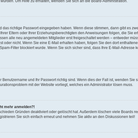
 wurden. Um Hilfe zu erhalten, wenden Sie sich an die Board-Administration.
nd das richtige Passwort eingegeben haben. Wenn diese stimmen, dann gibt es zw
Ihrer Eltern oder Ihrer Erziehungsberechtigten den Anweisungen folgen, die Sie erh
üssen alle neu angemeldeten Mitglieder erst freigeschaltet werden – entweder müsse
 ist oder nicht. Wenn Sie eine E-Mail erhalten haben, folgen Sie den dort enthalte
pam-Filter blockiert wurde. Wenn Sie sich sicher sind, dass Ihre E-Mail-Adresse 
hr Benutzername und Ihr Passwort richtig sind. Wenn dies der Fall ist, wenden Sie
gurationsproblem mit der Website vorliegt, welches ein Administrator lösen muss.
icht mehr anmelden?!
schieden Gründen deaktiviert oder gelöscht hat. Außerdem löschen viele Boards reg
strieren Sie sich einfach erneut und nehmen Sie aktiv an den Diskussionen teil!