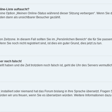
ine-Liste auftaucht?
 eine Option „Meinen Online-Status während dieser Sitzung verbergen“. Wenn Sie d
rden dann als unsichtbarer Besucher gezählt.
n Zeitzone. In diesem Fall sollten Sie im „Persönlichen Bereich“ die für Sie passend
 Sie noch nicht registriert sind, ist dies ein guter Grund, dies jetzt zu tun.
mer noch falsch!
ellt haben und die Zeit trotzdem noch falsch ist, geht die Uhr des Servers vermutlic
 installiert oder niemand hat das Forum bislang in Ihre Sprache übersetzt. Fragen 
t, würden wir uns freuen, wenn Sie es übersetzen würden. Weitere Informationen da