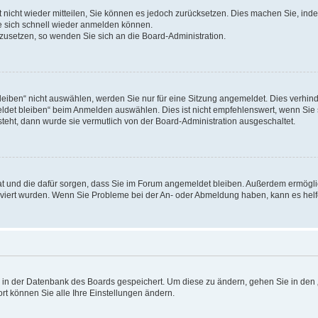
rt nicht wieder mitteilen, Sie können es jedoch zurücksetzen. Dies machen Sie, in
e sich schnell wieder anmelden können.
ckzusetzen, so wenden Sie sich an die Board-Administration.
ben“ nicht auswählen, werden Sie nur für eine Sitzung angemeldet. Dies verhinde
et bleiben“ beim Anmelden auswählen. Dies ist nicht empfehlenswert, wenn Sie s
steht, dann wurde sie vermutlich von der Board-Administration ausgeschaltet.
 hat und die dafür sorgen, dass Sie im Forum angemeldet bleiben. Außerdem ermögl
ktiviert wurden. Wenn Sie Probleme bei der An- oder Abmeldung haben, kann es hel
en in der Datenbank des Boards gespeichert. Um diese zu ändern, gehen Sie in den 
rt können Sie alle Ihre Einstellungen ändern.