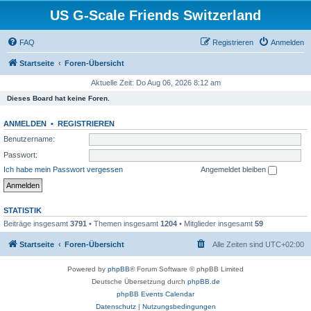
US G-Scale Friends Switzerland
FAQ
Registrieren
Anmelden
Startseite
Foren-Übersicht
Aktuelle Zeit: Do Aug 06, 2026 8:12 am
Dieses Board hat keine Foren.
ANMELDEN
•
REGISTRIEREN
Benutzername:
Passwort:
Ich habe mein Passwort vergessen
Angemeldet bleiben
STATISTIK
Beiträge insgesamt
3791
• Themen insgesamt
1204
• Mitglieder insgesamt
59
Startseite
Foren-Übersicht
Alle Zeiten sind
UTC+02:00
Powered by
phpBB
® Forum Software © phpBB Limited
Deutsche Übersetzung durch
phpBB.de
phpBB Events Calendar
Datenschutz
|
Nutzungsbedingungen