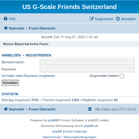
US G-Scale Friends Switzerland
FAQ
Registrieren
Anmelden
Startseite
Foren-Übersicht
Aktuelle Zeit: Fr Aug 07, 2026 1:42 am
Dieses Board hat keine Foren.
ANMELDEN
•
REGISTRIEREN
Benutzername:
Passwort:
Ich habe mein Passwort vergessen
Angemeldet bleiben
STATISTIK
Beiträge insgesamt
3791
• Themen insgesamt
1204
• Mitglieder insgesamt
59
Startseite
Foren-Übersicht
Alle Zeiten sind
UTC+02:00
Powered by
phpBB
® Forum Software © phpBB Limited
Deutsche Übersetzung durch
phpBB.de
phpBB Events Calendar
Datenschutz
|
Nutzungsbedingungen