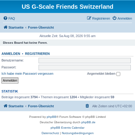
US G-Scale Friends Switzerland
FAQ
Registrieren
Anmelden
Startseite
Foren-Übersicht
Aktuelle Zeit: Sa Aug 08, 2026 9:55 am
Dieses Board hat keine Foren.
ANMELDEN
•
REGISTRIEREN
Benutzername:
Passwort:
Ich habe mein Passwort vergessen
Angemeldet bleiben
STATISTIK
Beiträge insgesamt
3794
• Themen insgesamt
1204
• Mitglieder insgesamt
59
Startseite
Foren-Übersicht
Alle Zeiten sind
UTC+02:00
Powered by
phpBB
® Forum Software © phpBB Limited
Deutsche Übersetzung durch
phpBB.de
phpBB Events Calendar
Datenschutz
|
Nutzungsbedingungen