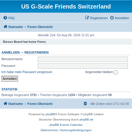
US G-Scale Friends Switzerland
FAQ
Registrieren
Anmelden
Startseite
Foren-Übersicht
Aktuelle Zeit: Do Aug 06, 2026 11:01 pm
Dieses Board hat keine Foren.
ANMELDEN
•
REGISTRIEREN
Benutzername:
Passwort:
Ich habe mein Passwort vergessen
Angemeldet bleiben
STATISTIK
Beiträge insgesamt
3791
• Themen insgesamt
1204
• Mitglieder insgesamt
59
Startseite
Foren-Übersicht
Alle Zeiten sind
UTC+02:00
Powered by
phpBB
® Forum Software © phpBB Limited
Deutsche Übersetzung durch
phpBB.de
phpBB Events Calendar
Datenschutz
|
Nutzungsbedingungen