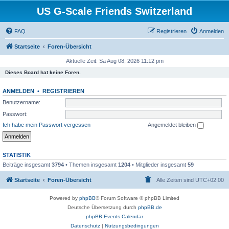
US G-Scale Friends Switzerland
FAQ
Registrieren
Anmelden
Startseite
Foren-Übersicht
Aktuelle Zeit: Sa Aug 08, 2026 11:12 pm
Dieses Board hat keine Foren.
ANMELDEN
•
REGISTRIEREN
Benutzername:
Passwort:
Ich habe mein Passwort vergessen
Angemeldet bleiben
STATISTIK
Beiträge insgesamt
3794
• Themen insgesamt
1204
• Mitglieder insgesamt
59
Startseite
Foren-Übersicht
Alle Zeiten sind
UTC+02:00
Powered by
phpBB
® Forum Software © phpBB Limited
Deutsche Übersetzung durch
phpBB.de
phpBB Events Calendar
Datenschutz
|
Nutzungsbedingungen