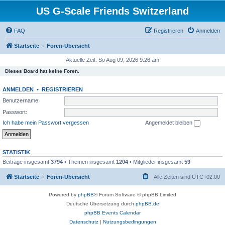
US G-Scale Friends Switzerland
FAQ
Registrieren
Anmelden
Startseite
Foren-Übersicht
Aktuelle Zeit: So Aug 09, 2026 9:26 am
Dieses Board hat keine Foren.
ANMELDEN
•
REGISTRIEREN
Benutzername:
Passwort:
Ich habe mein Passwort vergessen
Angemeldet bleiben
STATISTIK
Beiträge insgesamt
3794
• Themen insgesamt
1204
• Mitglieder insgesamt
59
Startseite
Foren-Übersicht
Alle Zeiten sind
UTC+02:00
Powered by
phpBB
® Forum Software © phpBB Limited
Deutsche Übersetzung durch
phpBB.de
phpBB Events Calendar
Datenschutz
|
Nutzungsbedingungen