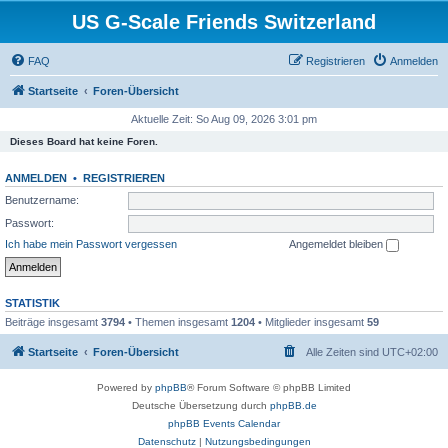
US G-Scale Friends Switzerland
FAQ
Registrieren
Anmelden
Startseite
Foren-Übersicht
Aktuelle Zeit: So Aug 09, 2026 3:01 pm
Dieses Board hat keine Foren.
ANMELDEN
•
REGISTRIEREN
Benutzername:
Passwort:
Ich habe mein Passwort vergessen
Angemeldet bleiben
STATISTIK
Beiträge insgesamt
3794
• Themen insgesamt
1204
• Mitglieder insgesamt
59
Startseite
Foren-Übersicht
Alle Zeiten sind
UTC+02:00
Powered by
phpBB
® Forum Software © phpBB Limited
Deutsche Übersetzung durch
phpBB.de
phpBB Events Calendar
Datenschutz
|
Nutzungsbedingungen