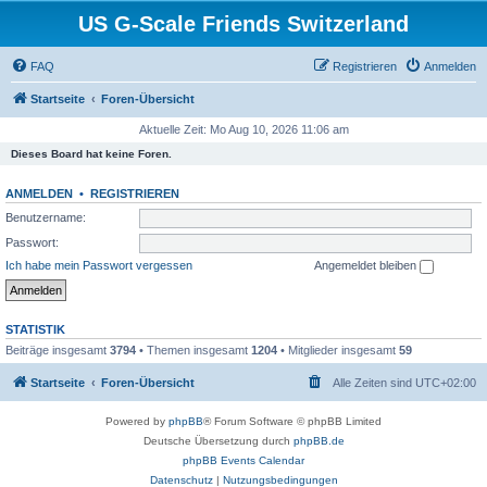
US G-Scale Friends Switzerland
FAQ
Registrieren
Anmelden
Startseite
Foren-Übersicht
Aktuelle Zeit: Mo Aug 10, 2026 11:06 am
Dieses Board hat keine Foren.
ANMELDEN
•
REGISTRIEREN
Benutzername:
Passwort:
Ich habe mein Passwort vergessen
Angemeldet bleiben
STATISTIK
Beiträge insgesamt
3794
• Themen insgesamt
1204
• Mitglieder insgesamt
59
Startseite
Foren-Übersicht
Alle Zeiten sind
UTC+02:00
Powered by
phpBB
® Forum Software © phpBB Limited
Deutsche Übersetzung durch
phpBB.de
phpBB Events Calendar
Datenschutz
|
Nutzungsbedingungen