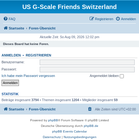
US G-Scale Friends Switzerland
FAQ
Registrieren
Anmelden
Startseite
Foren-Übersicht
Aktuelle Zeit: So Aug 09, 2026 12:02 pm
Dieses Board hat keine Foren.
ANMELDEN
•
REGISTRIEREN
Benutzername:
Passwort:
Ich habe mein Passwort vergessen
Angemeldet bleiben
STATISTIK
Beiträge insgesamt
3794
• Themen insgesamt
1204
• Mitglieder insgesamt
59
Startseite
Foren-Übersicht
Alle Zeiten sind
UTC+02:00
Powered by
phpBB
® Forum Software © phpBB Limited
Deutsche Übersetzung durch
phpBB.de
phpBB Events Calendar
Datenschutz
|
Nutzungsbedingungen