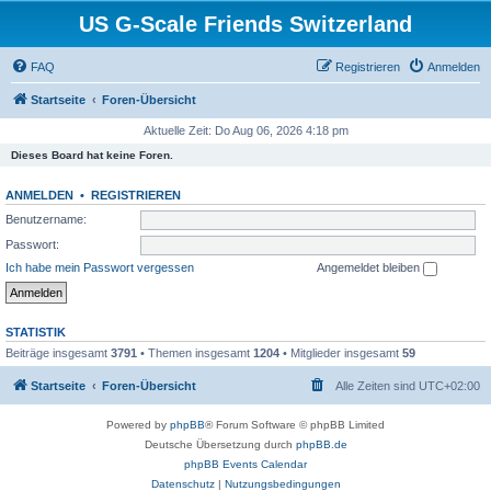
US G-Scale Friends Switzerland
FAQ
Registrieren
Anmelden
Startseite
Foren-Übersicht
Aktuelle Zeit: Do Aug 06, 2026 4:18 pm
Dieses Board hat keine Foren.
ANMELDEN
•
REGISTRIEREN
Benutzername:
Passwort:
Ich habe mein Passwort vergessen
Angemeldet bleiben
STATISTIK
Beiträge insgesamt
3791
• Themen insgesamt
1204
• Mitglieder insgesamt
59
Startseite
Foren-Übersicht
Alle Zeiten sind
UTC+02:00
Powered by
phpBB
® Forum Software © phpBB Limited
Deutsche Übersetzung durch
phpBB.de
phpBB Events Calendar
Datenschutz
|
Nutzungsbedingungen