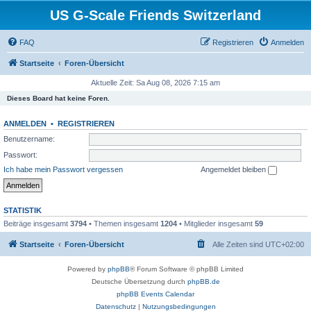
US G-Scale Friends Switzerland
FAQ
Registrieren
Anmelden
Startseite
Foren-Übersicht
Aktuelle Zeit: Sa Aug 08, 2026 7:15 am
Dieses Board hat keine Foren.
ANMELDEN
•
REGISTRIEREN
Benutzername:
Passwort:
Ich habe mein Passwort vergessen
Angemeldet bleiben
STATISTIK
Beiträge insgesamt
3794
• Themen insgesamt
1204
• Mitglieder insgesamt
59
Startseite
Foren-Übersicht
Alle Zeiten sind
UTC+02:00
Powered by
phpBB
® Forum Software © phpBB Limited
Deutsche Übersetzung durch
phpBB.de
phpBB Events Calendar
Datenschutz
|
Nutzungsbedingungen