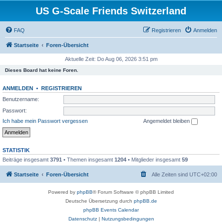
US G-Scale Friends Switzerland
FAQ
Registrieren
Anmelden
Startseite
Foren-Übersicht
Aktuelle Zeit: Do Aug 06, 2026 3:51 pm
Dieses Board hat keine Foren.
ANMELDEN
•
REGISTRIEREN
Benutzername:
Passwort:
Ich habe mein Passwort vergessen
Angemeldet bleiben
STATISTIK
Beiträge insgesamt
3791
• Themen insgesamt
1204
• Mitglieder insgesamt
59
Startseite
Foren-Übersicht
Alle Zeiten sind
UTC+02:00
Powered by
phpBB
® Forum Software © phpBB Limited
Deutsche Übersetzung durch
phpBB.de
phpBB Events Calendar
Datenschutz
|
Nutzungsbedingungen