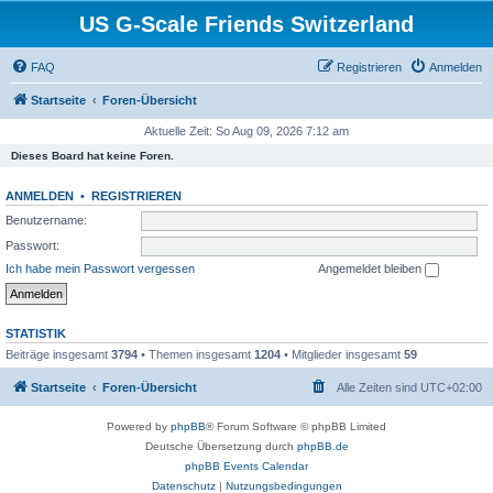
US G-Scale Friends Switzerland
FAQ
Registrieren
Anmelden
Startseite
Foren-Übersicht
Aktuelle Zeit: So Aug 09, 2026 7:12 am
Dieses Board hat keine Foren.
ANMELDEN
•
REGISTRIEREN
Benutzername:
Passwort:
Ich habe mein Passwort vergessen
Angemeldet bleiben
STATISTIK
Beiträge insgesamt
3794
• Themen insgesamt
1204
• Mitglieder insgesamt
59
Startseite
Foren-Übersicht
Alle Zeiten sind
UTC+02:00
Powered by
phpBB
® Forum Software © phpBB Limited
Deutsche Übersetzung durch
phpBB.de
phpBB Events Calendar
Datenschutz
|
Nutzungsbedingungen