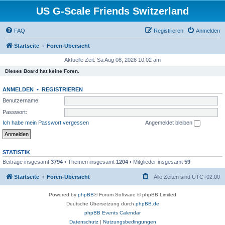
US G-Scale Friends Switzerland
FAQ
Registrieren
Anmelden
Startseite
Foren-Übersicht
Aktuelle Zeit: Sa Aug 08, 2026 10:02 am
Dieses Board hat keine Foren.
ANMELDEN
•
REGISTRIEREN
Benutzername:
Passwort:
Ich habe mein Passwort vergessen
Angemeldet bleiben
STATISTIK
Beiträge insgesamt
3794
• Themen insgesamt
1204
• Mitglieder insgesamt
59
Startseite
Foren-Übersicht
Alle Zeiten sind
UTC+02:00
Powered by
phpBB
® Forum Software © phpBB Limited
Deutsche Übersetzung durch
phpBB.de
phpBB Events Calendar
Datenschutz
|
Nutzungsbedingungen