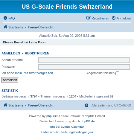
US G-Scale Friends Switzerland
FAQ
Registrieren
Anmelden
Startseite
Foren-Übersicht
Aktuelle Zeit: So Aug 09, 2026 8:31 am
Dieses Board hat keine Foren.
ANMELDEN
•
REGISTRIEREN
Benutzername:
Passwort:
Ich habe mein Passwort vergessen
Angemeldet bleiben
STATISTIK
Beiträge insgesamt
3794
• Themen insgesamt
1204
• Mitglieder insgesamt
59
Startseite
Foren-Übersicht
Alle Zeiten sind
UTC+02:00
Powered by
phpBB
® Forum Software © phpBB Limited
Deutsche Übersetzung durch
phpBB.de
phpBB Events Calendar
Datenschutz
|
Nutzungsbedingungen