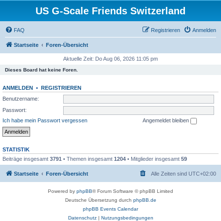
US G-Scale Friends Switzerland
FAQ
Registrieren
Anmelden
Startseite
Foren-Übersicht
Aktuelle Zeit: Do Aug 06, 2026 11:05 pm
Dieses Board hat keine Foren.
ANMELDEN
•
REGISTRIEREN
Benutzername:
Passwort:
Ich habe mein Passwort vergessen
Angemeldet bleiben
STATISTIK
Beiträge insgesamt
3791
• Themen insgesamt
1204
• Mitglieder insgesamt
59
Startseite
Foren-Übersicht
Alle Zeiten sind
UTC+02:00
Powered by
phpBB
® Forum Software © phpBB Limited
Deutsche Übersetzung durch
phpBB.de
phpBB Events Calendar
Datenschutz
|
Nutzungsbedingungen