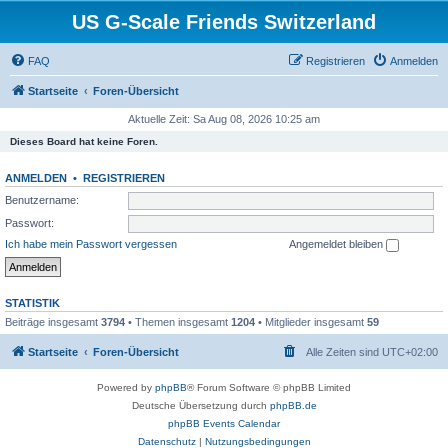
US G-Scale Friends Switzerland
FAQ
Registrieren
Anmelden
Startseite
Foren-Übersicht
Aktuelle Zeit: Sa Aug 08, 2026 10:25 am
Dieses Board hat keine Foren.
ANMELDEN
•
REGISTRIEREN
Benutzername:
Passwort:
Ich habe mein Passwort vergessen
Angemeldet bleiben
STATISTIK
Beiträge insgesamt
3794
• Themen insgesamt
1204
• Mitglieder insgesamt
59
Startseite
Foren-Übersicht
Alle Zeiten sind
UTC+02:00
Powered by
phpBB
® Forum Software © phpBB Limited
Deutsche Übersetzung durch
phpBB.de
phpBB Events Calendar
Datenschutz
|
Nutzungsbedingungen