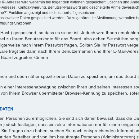
ie IP-Adresse wird weiterhin bei folgenden Aktionen gespeichert: Löschen und Änd
l-Adresse, Kontoaktivierung, Benutzer-Passwort) und gescheiterte Anmeldeversuch
ine?“-Funktion angezeigt und nicht dauerhaft gespeichert.
 dass weitere Daten gespeichert werden. Dazu gehören Ihr Abstimmungsverhalten b
htigungsfunktionen.
Hash) gespeichert, so dass es sicher ist. Jedoch wird Ihnen empfohlen,
el zu Ihrem Benutzerkonto für das Board, also gehen Sie mit ihm sorg
htigterweise nach Ihrem Passwort fragen. Sollten Sie Ihr Passwort verg
are fragt Sie dann nach Ihrem Benutzernamen und Ihrer E-Mail-Adres
 Board zugreifen können.
enen und oben näher spezifizierten Daten zu speichern, um das Board 
en einer Interessenabwägung zwischen Ihren und seinen Interessen sowi
von Ihrem Browser übermittelter Browser-Kennung zu speichern, sofer
 DATEN
n Personen zu ermöglichen. Sie sind sich daher bewusst, dass die Date
n jedoch festlegen, dass einzelne Informationen nur für einen eingeschr
nn Sie Fragen dazu haben, suchen Sie nach entsprechenden Information
für den Betreiber und von ihm beauftragte Personen (Administratoren) z