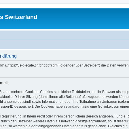
s Switzerland
rklärung
and“ („https://us-g-scale.ch/phpbb“) (im Folgenden „der Betreiber“) die Daten ver
melt:
Boards mehrere Cookies. Cookies sind kleine Textdateien, die Ihr Browser als tem
 aktuelle ID Ihrer Sitzung (damit Ihnen alle Seitenaufrufe zugeordnet werden könne
cht angemeldet sind) sowie Informationen über Ihre Teilnahme an Umfragen (sofern
ession-ID gespeichert. Die Cookies haben standardmäßig eine Gültigkeit von einem 
 Registrierung, in Ihrem Profil oder Ihrem persönlichem Bereich angeben. Für die
rch den Betreiber weitere Daten als notwendig festgelegt wurden, so ist dies für 
ellen, so werden die dort eingegebenen Daten ebenfalls gespeichert. Gleiches gilt