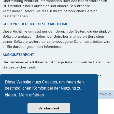
Übermittlung zentraler Informationen über das Board erforderlich
ist. Darüber hinaus dürfen er und andere Benutzer Sie
kontaktieren, sofern Sie dies in Ihrem persönlichen Bereich
gestattet haben.
GELTUNGSBEREICH DIESER RICHTLINIE
Diese Richtlinie umfasst nur den Bereich der Seiten, die die phpBB-
Software umfassen. Sofern der Betreiber in anderen Bereichen
seiner Software weitere personenbezogene Daten verarbeitet, wird
er Sie darüber gesondert informieren.
AUSKUNFTSRECHT
Der Betreiber erteilt Ihnen auf Anfrage Auskunft, welche Daten über
Sie gespeichert sind.
Sie können jederzeit die Löschung bzw. Sperrung Ihrer Daten
verlangen. Kontaktieren Sie hierzu bitte den Betreiber.
Diese Website nutzt Cookies, um Ihnen den
bestmöglichen Komfort bei der Nutzung zu
Startseite
Foren-Übersicht
Alle Zeiten sind
UTC+02:00
bieten.
Mehr erfahren
Powered by
phpBB
® Forum Software © phpBB Limited
Verstanden!
Deutsche Übersetzung durch
phpBB.de
phpBB Events Calendar