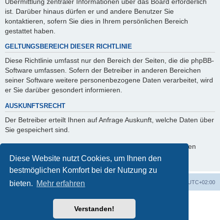
Übermittlung zentraler Informationen über das Board erforderlich
ist. Darüber hinaus dürfen er und andere Benutzer Sie
kontaktieren, sofern Sie dies in Ihrem persönlichen Bereich
gestattet haben.
GELTUNGSBEREICH DIESER RICHTLINIE
Diese Richtlinie umfasst nur den Bereich der Seiten, die die phpBB-
Software umfassen. Sofern der Betreiber in anderen Bereichen
seiner Software weitere personenbezogene Daten verarbeitet, wird
er Sie darüber gesondert informieren.
AUSKUNFTSRECHT
Der Betreiber erteilt Ihnen auf Anfrage Auskunft, welche Daten über
Sie gespeichert sind.
Sie können jederzeit die Löschung bzw. Sperrung Ihrer Daten
verlangen. Kontaktieren Sie hierzu bitte den Betreiber.
Diese Website nutzt Cookies, um Ihnen den
bestmöglichen Komfort bei der Nutzung zu
Startseite
Foren-Übersicht
Alle Zeiten sind
UTC+02:00
bieten.
Mehr erfahren
Powered by
phpBB
® Forum Software © phpBB Limited
Verstanden!
Deutsche Übersetzung durch
phpBB.de
phpBB Events Calendar