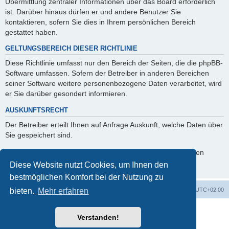
Übermittlung zentraler Informationen über das Board erforderlich
ist. Darüber hinaus dürfen er und andere Benutzer Sie
kontaktieren, sofern Sie dies in Ihrem persönlichen Bereich
gestattet haben.
GELTUNGSBEREICH DIESER RICHTLINIE
Diese Richtlinie umfasst nur den Bereich der Seiten, die die phpBB-
Software umfassen. Sofern der Betreiber in anderen Bereichen
seiner Software weitere personenbezogene Daten verarbeitet, wird
er Sie darüber gesondert informieren.
AUSKUNFTSRECHT
Der Betreiber erteilt Ihnen auf Anfrage Auskunft, welche Daten über
Sie gespeichert sind.
Sie können jederzeit die Löschung bzw. Sperrung Ihrer Daten
verlangen. Kontaktieren Sie hierzu bitte den Betreiber.
Diese Website nutzt Cookies, um Ihnen den
bestmöglichen Komfort bei der Nutzung zu
Startseite
Foren-Übersicht
Alle Zeiten sind
UTC+02:00
bieten.
Mehr erfahren
Powered by
phpBB
® Forum Software © phpBB Limited
Verstanden!
Deutsche Übersetzung durch
phpBB.de
phpBB Events Calendar