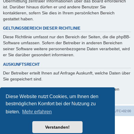
Übermittlung zentraler Informationen über das Board erforderlich
ist. Darüber hinaus dürfen er und andere Benutzer Sie
kontaktieren, sofern Sie dies in Ihrem persönlichen Bereich
gestattet haben.
GELTUNGSBEREICH DIESER RICHTLINIE
Diese Richtlinie umfasst nur den Bereich der Seiten, die die phpBB-
Software umfassen. Sofern der Betreiber in anderen Bereichen
seiner Software weitere personenbezogene Daten verarbeitet, wird
er Sie darüber gesondert informieren.
AUSKUNFTSRECHT
Der Betreiber erteilt Ihnen auf Anfrage Auskunft, welche Daten über
Sie gespeichert sind.
Sie können jederzeit die Löschung bzw. Sperrung Ihrer Daten
verlangen. Kontaktieren Sie hierzu bitte den Betreiber.
Diese Website nutzt Cookies, um Ihnen den
bestmöglichen Komfort bei der Nutzung zu
Startseite
Foren-Übersicht
Alle Zeiten sind
UTC+02:00
bieten.
Mehr erfahren
Powered by
phpBB
® Forum Software © phpBB Limited
Verstanden!
Deutsche Übersetzung durch
phpBB.de
phpBB Events Calendar