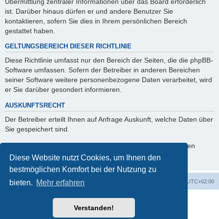
Übermittlung zentraler Informationen über das Board erforderlich
ist. Darüber hinaus dürfen er und andere Benutzer Sie
kontaktieren, sofern Sie dies in Ihrem persönlichen Bereich
gestattet haben.
GELTUNGSBEREICH DIESER RICHTLINIE
Diese Richtlinie umfasst nur den Bereich der Seiten, die die phpBB-
Software umfassen. Sofern der Betreiber in anderen Bereichen
seiner Software weitere personenbezogene Daten verarbeitet, wird
er Sie darüber gesondert informieren.
AUSKUNFTSRECHT
Der Betreiber erteilt Ihnen auf Anfrage Auskunft, welche Daten über
Sie gespeichert sind.
Sie können jederzeit die Löschung bzw. Sperrung Ihrer Daten
verlangen. Kontaktieren Sie hierzu bitte den Betreiber.
Diese Website nutzt Cookies, um Ihnen den
bestmöglichen Komfort bei der Nutzung zu
Startseite
Foren-Übersicht
Alle Zeiten sind
UTC+02:00
bieten.
Mehr erfahren
Powered by
phpBB
® Forum Software © phpBB Limited
Verstanden!
Deutsche Übersetzung durch
phpBB.de
phpBB Events Calendar