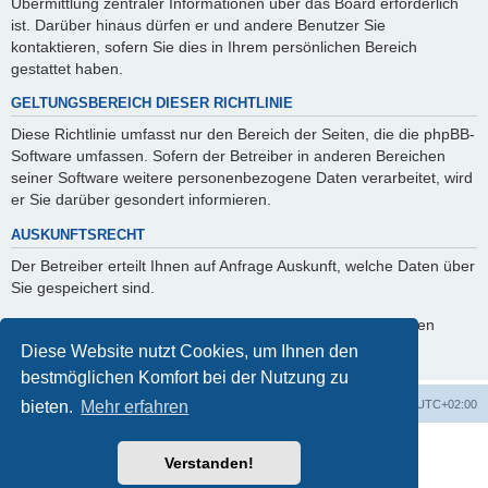
Übermittlung zentraler Informationen über das Board erforderlich
ist. Darüber hinaus dürfen er und andere Benutzer Sie
kontaktieren, sofern Sie dies in Ihrem persönlichen Bereich
gestattet haben.
GELTUNGSBEREICH DIESER RICHTLINIE
Diese Richtlinie umfasst nur den Bereich der Seiten, die die phpBB-
Software umfassen. Sofern der Betreiber in anderen Bereichen
seiner Software weitere personenbezogene Daten verarbeitet, wird
er Sie darüber gesondert informieren.
AUSKUNFTSRECHT
Der Betreiber erteilt Ihnen auf Anfrage Auskunft, welche Daten über
Sie gespeichert sind.
Sie können jederzeit die Löschung bzw. Sperrung Ihrer Daten
verlangen. Kontaktieren Sie hierzu bitte den Betreiber.
Diese Website nutzt Cookies, um Ihnen den
bestmöglichen Komfort bei der Nutzung zu
Startseite
Foren-Übersicht
Alle Zeiten sind
UTC+02:00
bieten.
Mehr erfahren
Powered by
phpBB
® Forum Software © phpBB Limited
Verstanden!
Deutsche Übersetzung durch
phpBB.de
phpBB Events Calendar