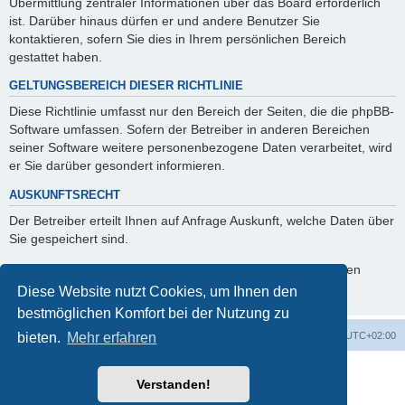
Übermittlung zentraler Informationen über das Board erforderlich
ist. Darüber hinaus dürfen er und andere Benutzer Sie
kontaktieren, sofern Sie dies in Ihrem persönlichen Bereich
gestattet haben.
GELTUNGSBEREICH DIESER RICHTLINIE
Diese Richtlinie umfasst nur den Bereich der Seiten, die die phpBB-
Software umfassen. Sofern der Betreiber in anderen Bereichen
seiner Software weitere personenbezogene Daten verarbeitet, wird
er Sie darüber gesondert informieren.
AUSKUNFTSRECHT
Der Betreiber erteilt Ihnen auf Anfrage Auskunft, welche Daten über
Sie gespeichert sind.
Sie können jederzeit die Löschung bzw. Sperrung Ihrer Daten
verlangen. Kontaktieren Sie hierzu bitte den Betreiber.
Diese Website nutzt Cookies, um Ihnen den
bestmöglichen Komfort bei der Nutzung zu
Startseite
Foren-Übersicht
Alle Zeiten sind
UTC+02:00
bieten.
Mehr erfahren
Powered by
phpBB
® Forum Software © phpBB Limited
Verstanden!
Deutsche Übersetzung durch
phpBB.de
phpBB Events Calendar