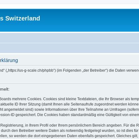
s Switzerland
rklärung
and“ („https://us-g-scale.ch/phpbb“) (im Folgenden „der Betreiber“) die Daten ver
melt:
Boards mehrere Cookies. Cookies sind kleine Textdateien, die Ihr Browser als tem
 aktuelle ID Ihrer Sitzung (damit Ihnen alle Seitenaufrufe zugeordnet werden könne
cht angemeldet sind) sowie Informationen über Ihre Teilnahme an Umfragen (sofern
ession-ID gespeichert. Die Cookies haben standardmäßig eine Gültigkeit von einem 
 Registrierung, in Ihrem Profil oder Ihrem persönlichem Bereich angeben. Für die
rch den Betreiber weitere Daten als notwendig festgelegt wurden, so ist dies für 
ellen, so werden die dort eingegebenen Daten ebenfalls gespeichert. Gleiches gilt