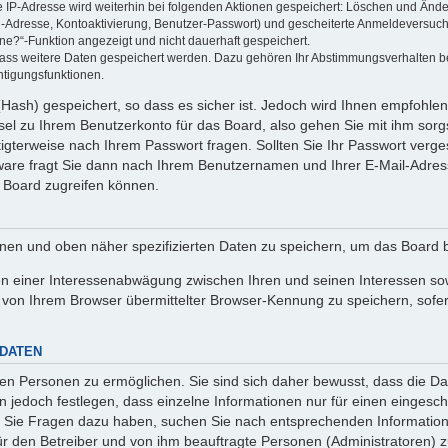
ie IP-Adresse wird weiterhin bei folgenden Aktionen gespeichert: Löschen und Änd
l-Adresse, Kontoaktivierung, Benutzer-Passwort) und gescheiterte Anmeldeversuch
ine?“-Funktion angezeigt und nicht dauerhaft gespeichert.
 dass weitere Daten gespeichert werden. Dazu gehören Ihr Abstimmungsverhalten b
htigungsfunktionen.
Hash) gespeichert, so dass es sicher ist. Jedoch wird Ihnen empfohlen,
el zu Ihrem Benutzerkonto für das Board, also gehen Sie mit ihm sorg
htigterweise nach Ihrem Passwort fragen. Sollten Sie Ihr Passwort verg
are fragt Sie dann nach Ihrem Benutzernamen und Ihrer E-Mail-Adres
 Board zugreifen können.
enen und oben näher spezifizierten Daten zu speichern, um das Board 
en einer Interessenabwägung zwischen Ihren und seinen Interessen sowi
von Ihrem Browser übermittelter Browser-Kennung zu speichern, sofer
 DATEN
n Personen zu ermöglichen. Sie sind sich daher bewusst, dass die Date
n jedoch festlegen, dass einzelne Informationen nur für einen eingeschr
nn Sie Fragen dazu haben, suchen Sie nach entsprechenden Information
für den Betreiber und von ihm beauftragte Personen (Administratoren) z