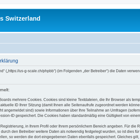
s Switzerland
rklärung
and“ („https://us-g-scale.ch/phpbb“) (im Folgenden „der Betreiber“) die Daten ver
melt:
Boards mehrere Cookies. Cookies sind kleine Textdateien, die Ihr Browser als tem
 aktuelle ID Ihrer Sitzung (damit Ihnen alle Seitenaufrufe zugeordnet werden könne
cht angemeldet sind) sowie Informationen über Ihre Teilnahme an Umfragen (sofern
ession-ID gespeichert. Die Cookies haben standardmäßig eine Gültigkeit von einem 
 Registrierung, in Ihrem Profil oder Ihrem persönlichem Bereich angeben. Für die
rch den Betreiber weitere Daten als notwendig festgelegt wurden, so ist dies für 
ellen, so werden die dort eingegebenen Daten ebenfalls gespeichert. Gleiches gilt