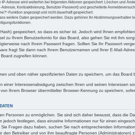
ie IP-Adresse wird weiterhin bei folgenden Aktionen gespeichert: Löschen und Änd
l-Adresse, Kontoaktivierung, Benutzer-Passwort) und gescheiterte Anmeldeversuch
ine?“-Funktion angezeigt und nicht dauerhaft gespeichert.
 dass weitere Daten gespeichert werden. Dazu gehören Ihr Abstimmungsverhalten b
htigungsfunktionen.
Hash) gespeichert, so dass es sicher ist. Jedoch wird Ihnen empfohlen,
el zu Ihrem Benutzerkonto für das Board, also gehen Sie mit ihm sorg
htigterweise nach Ihrem Passwort fragen. Sollten Sie Ihr Passwort verg
are fragt Sie dann nach Ihrem Benutzernamen und Ihrer E-Mail-Adres
 Board zugreifen können.
enen und oben näher spezifizierten Daten zu speichern, um das Board 
en einer Interessenabwägung zwischen Ihren und seinen Interessen sowi
von Ihrem Browser übermittelter Browser-Kennung zu speichern, sofer
 DATEN
n Personen zu ermöglichen. Sie sind sich daher bewusst, dass die Date
n jedoch festlegen, dass einzelne Informationen nur für einen eingeschr
nn Sie Fragen dazu haben, suchen Sie nach entsprechenden Information
für den Betreiber und von ihm beauftragte Personen (Administratoren) z