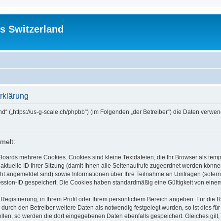
s Switzerland
rklärung
and“ („https://us-g-scale.ch/phpbb“) (im Folgenden „der Betreiber“) die Daten ver
melt:
Boards mehrere Cookies. Cookies sind kleine Textdateien, die Ihr Browser als tem
 aktuelle ID Ihrer Sitzung (damit Ihnen alle Seitenaufrufe zugeordnet werden könne
cht angemeldet sind) sowie Informationen über Ihre Teilnahme an Umfragen (sofern
ession-ID gespeichert. Die Cookies haben standardmäßig eine Gültigkeit von einem 
 Registrierung, in Ihrem Profil oder Ihrem persönlichem Bereich angeben. Für die
rch den Betreiber weitere Daten als notwendig festgelegt wurden, so ist dies für 
ellen, so werden die dort eingegebenen Daten ebenfalls gespeichert. Gleiches gilt