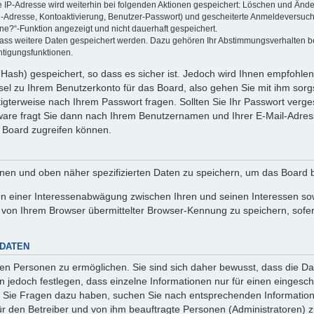
ie IP-Adresse wird weiterhin bei folgenden Aktionen gespeichert: Löschen und Änd
l-Adresse, Kontoaktivierung, Benutzer-Passwort) und gescheiterte Anmeldeversuch
ine?“-Funktion angezeigt und nicht dauerhaft gespeichert.
 dass weitere Daten gespeichert werden. Dazu gehören Ihr Abstimmungsverhalten b
htigungsfunktionen.
Hash) gespeichert, so dass es sicher ist. Jedoch wird Ihnen empfohlen,
el zu Ihrem Benutzerkonto für das Board, also gehen Sie mit ihm sorg
htigterweise nach Ihrem Passwort fragen. Sollten Sie Ihr Passwort verg
are fragt Sie dann nach Ihrem Benutzernamen und Ihrer E-Mail-Adres
 Board zugreifen können.
enen und oben näher spezifizierten Daten zu speichern, um das Board 
en einer Interessenabwägung zwischen Ihren und seinen Interessen sowi
von Ihrem Browser übermittelter Browser-Kennung zu speichern, sofer
 DATEN
n Personen zu ermöglichen. Sie sind sich daher bewusst, dass die Date
n jedoch festlegen, dass einzelne Informationen nur für einen eingeschr
nn Sie Fragen dazu haben, suchen Sie nach entsprechenden Information
für den Betreiber und von ihm beauftragte Personen (Administratoren) z