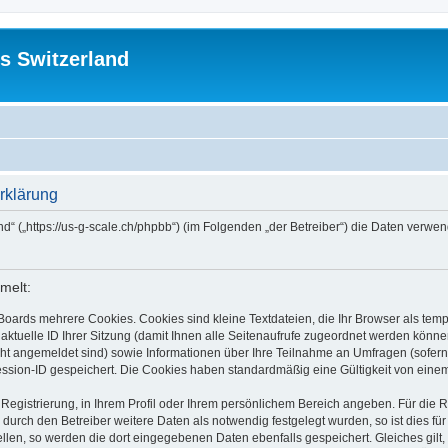
s Switzerland
rklärung
and“ („https://us-g-scale.ch/phpbb“) (im Folgenden „der Betreiber“) die Daten ver
melt:
Boards mehrere Cookies. Cookies sind kleine Textdateien, die Ihr Browser als tem
 aktuelle ID Ihrer Sitzung (damit Ihnen alle Seitenaufrufe zugeordnet werden könne
cht angemeldet sind) sowie Informationen über Ihre Teilnahme an Umfragen (sofern
ession-ID gespeichert. Die Cookies haben standardmäßig eine Gültigkeit von einem 
 Registrierung, in Ihrem Profil oder Ihrem persönlichem Bereich angeben. Für die
rch den Betreiber weitere Daten als notwendig festgelegt wurden, so ist dies für 
ellen, so werden die dort eingegebenen Daten ebenfalls gespeichert. Gleiches gilt