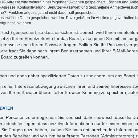
ie IP-Adresse wird weiterhin bei folgenden Aktionen gespeichert: Löschen und Änd
l-Adresse, Kontoaktivierung, Benutzer-Passwort) und gescheiterte Anmeldeversuch
ine?“-Funktion angezeigt und nicht dauerhaft gespeichert.
 dass weitere Daten gespeichert werden. Dazu gehören Ihr Abstimmungsverhalten b
htigungsfunktionen.
Hash) gespeichert, so dass es sicher ist. Jedoch wird Ihnen empfohlen,
el zu Ihrem Benutzerkonto für das Board, also gehen Sie mit ihm sorg
htigterweise nach Ihrem Passwort fragen. Sollten Sie Ihr Passwort verg
are fragt Sie dann nach Ihrem Benutzernamen und Ihrer E-Mail-Adres
 Board zugreifen können.
enen und oben näher spezifizierten Daten zu speichern, um das Board 
en einer Interessenabwägung zwischen Ihren und seinen Interessen sowi
von Ihrem Browser übermittelter Browser-Kennung zu speichern, sofer
 DATEN
n Personen zu ermöglichen. Sie sind sich daher bewusst, dass die Date
n jedoch festlegen, dass einzelne Informationen nur für einen eingeschr
nn Sie Fragen dazu haben, suchen Sie nach entsprechenden Information
für den Betreiber und von ihm beauftragte Personen (Administratoren) z