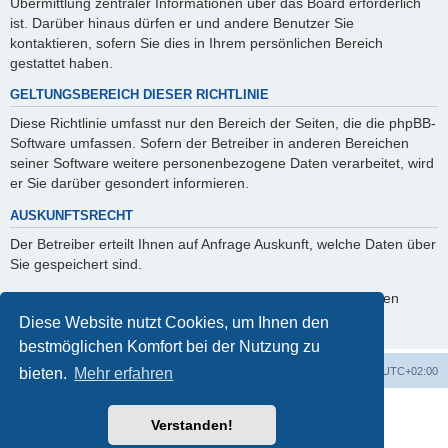
Übermittlung zentraler Informationen über das Board erforderlich
ist. Darüber hinaus dürfen er und andere Benutzer Sie
kontaktieren, sofern Sie dies in Ihrem persönlichen Bereich
gestattet haben.
GELTUNGSBEREICH DIESER RICHTLINIE
Diese Richtlinie umfasst nur den Bereich der Seiten, die die phpBB-
Software umfassen. Sofern der Betreiber in anderen Bereichen
seiner Software weitere personenbezogene Daten verarbeitet, wird
er Sie darüber gesondert informieren.
AUSKUNFTSRECHT
Der Betreiber erteilt Ihnen auf Anfrage Auskunft, welche Daten über
Sie gespeichert sind.
Sie können jederzeit die Löschung bzw. Sperrung Ihrer Daten
verlangen. Kontaktieren Sie hierzu bitte den Betreiber.
Diese Website nutzt Cookies, um Ihnen den
bestmöglichen Komfort bei der Nutzung zu
Startseite
Foren-Übersicht
Alle Zeiten sind
UTC+02:00
bieten.
Mehr erfahren
Powered by
phpBB
® Forum Software © phpBB Limited
Verstanden!
Deutsche Übersetzung durch
phpBB.de
phpBB Events Calendar