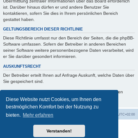
Übermittlung zentraler Informationen über das Board erforderlich
ist. Darüber hinaus dürfen er und andere Benutzer Sie
kontaktieren, sofern Sie dies in Ihrem persönlichen Bereich
gestattet haben.
GELTUNGSBEREICH DIESER RICHTLINIE
Diese Richtlinie umfasst nur den Bereich der Seiten, die die phpBB-
Software umfassen. Sofern der Betreiber in anderen Bereichen
seiner Software weitere personenbezogene Daten verarbeitet, wird
er Sie darüber gesondert informieren.
AUSKUNFTSRECHT
Der Betreiber erteilt Ihnen auf Anfrage Auskunft, welche Daten über
Sie gespeichert sind.
Sie können jederzeit die Löschung bzw. Sperrung Ihrer Daten
verlangen. Kontaktieren Sie hierzu bitte den Betreiber.
Diese Website nutzt Cookies, um Ihnen den
bestmöglichen Komfort bei der Nutzung zu
Startseite
Foren-Übersicht
Alle Zeiten sind
UTC+02:00
bieten.
Mehr erfahren
Powered by
phpBB
® Forum Software © phpBB Limited
Verstanden!
Deutsche Übersetzung durch
phpBB.de
phpBB Events Calendar