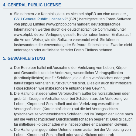
4. GENERAL PUBLIC LICENSE
Sie nehmen zur Kenntnis, dass es sich bei phpBB um eine unter der „
GNU General Public License v2
“ (GPL) bereitgestellten Foren-Software
von phpBB Limited (www.phpbb.com) handelt; deutschsprachige
Informationen werden durch die deutschsprachige Community unter
www.phpbb.de zur Verfügung gestellt. Beide haben keinen Einfluss auf
die Art und Weise, wie die Software verwendet wird. Sie können
insbesondere die Verwendung der Software für bestimmte Zwecke nicht
untersagen oder auf Inhalte fremder Foren Einfluss nehmen.
5. GEWÄHRLEISTUNG
Der Betreiber haftet mit Ausnahme der Verletzung von Leben, Körper
und Gesundheit und der Verletzung wesentlicher Vertragspflichten
(Kardinalpflichten) nur für Schäden, die auf ein vorsätzliches oder grob
fahrlässiges Verhalten zurückzuführen sind. Dies gilt auch für mittelbare
Folgeschäden wie insbesondere entgangenen Gewinn.
Die Haftung ist gegenüber Verbrauchern außer bei vorsätzlichem oder
grob fahrlässigem Verhalten oder bei Schäden aus der Verletzung von
Leben, Körper und Gesundheit und der Verletzung wesentlicher
Vertragspflichten (Kardinalpflichten) auf die bei Vertragsschluss
typischerweise vorhersehbaren Schäden und im übrigen der Höhe nach
auf die vertragstypischen Durchschnittsschäden begrenzt. Dies gilt auch
für mittelbare Folgeschäden wie insbesondere entgangenen Gewinn.
Die Haftung ist gegenüber Unternehmern außer bei der Verletzung von
Leben, Körper und Gesundheit oder vorsätzlichem oder grob