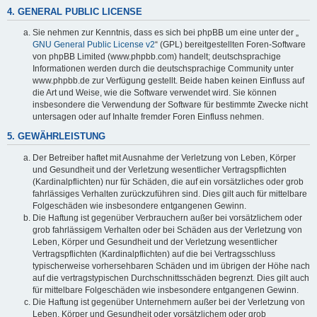
4. GENERAL PUBLIC LICENSE
Sie nehmen zur Kenntnis, dass es sich bei phpBB um eine unter der „
GNU General Public License v2
“ (GPL) bereitgestellten Foren-Software
von phpBB Limited (www.phpbb.com) handelt; deutschsprachige
Informationen werden durch die deutschsprachige Community unter
www.phpbb.de zur Verfügung gestellt. Beide haben keinen Einfluss auf
die Art und Weise, wie die Software verwendet wird. Sie können
insbesondere die Verwendung der Software für bestimmte Zwecke nicht
untersagen oder auf Inhalte fremder Foren Einfluss nehmen.
5. GEWÄHRLEISTUNG
Der Betreiber haftet mit Ausnahme der Verletzung von Leben, Körper
und Gesundheit und der Verletzung wesentlicher Vertragspflichten
(Kardinalpflichten) nur für Schäden, die auf ein vorsätzliches oder grob
fahrlässiges Verhalten zurückzuführen sind. Dies gilt auch für mittelbare
Folgeschäden wie insbesondere entgangenen Gewinn.
Die Haftung ist gegenüber Verbrauchern außer bei vorsätzlichem oder
grob fahrlässigem Verhalten oder bei Schäden aus der Verletzung von
Leben, Körper und Gesundheit und der Verletzung wesentlicher
Vertragspflichten (Kardinalpflichten) auf die bei Vertragsschluss
typischerweise vorhersehbaren Schäden und im übrigen der Höhe nach
auf die vertragstypischen Durchschnittsschäden begrenzt. Dies gilt auch
für mittelbare Folgeschäden wie insbesondere entgangenen Gewinn.
Die Haftung ist gegenüber Unternehmern außer bei der Verletzung von
Leben, Körper und Gesundheit oder vorsätzlichem oder grob