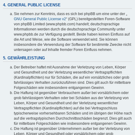
4. GENERAL PUBLIC LICENSE
Sie nehmen zur Kenntnis, dass es sich bei phpBB um eine unter der „
GNU General Public License v2
“ (GPL) bereitgestellten Foren-Software
von phpBB Limited (www.phpbb.com) handelt; deutschsprachige
Informationen werden durch die deutschsprachige Community unter
www.phpbb.de zur Verfügung gestellt. Beide haben keinen Einfluss auf
die Art und Weise, wie die Software verwendet wird. Sie können
insbesondere die Verwendung der Software für bestimmte Zwecke nicht
untersagen oder auf Inhalte fremder Foren Einfluss nehmen.
5. GEWÄHRLEISTUNG
Der Betreiber haftet mit Ausnahme der Verletzung von Leben, Körper
und Gesundheit und der Verletzung wesentlicher Vertragspflichten
(Kardinalpflichten) nur für Schäden, die auf ein vorsätzliches oder grob
fahrlässiges Verhalten zurückzuführen sind. Dies gilt auch für mittelbare
Folgeschäden wie insbesondere entgangenen Gewinn.
Die Haftung ist gegenüber Verbrauchern außer bei vorsätzlichem oder
grob fahrlässigem Verhalten oder bei Schäden aus der Verletzung von
Leben, Körper und Gesundheit und der Verletzung wesentlicher
Vertragspflichten (Kardinalpflichten) auf die bei Vertragsschluss
typischerweise vorhersehbaren Schäden und im übrigen der Höhe nach
auf die vertragstypischen Durchschnittsschäden begrenzt. Dies gilt auch
für mittelbare Folgeschäden wie insbesondere entgangenen Gewinn.
Die Haftung ist gegenüber Unternehmern außer bei der Verletzung von
Leben, Körper und Gesundheit oder vorsätzlichem oder grob