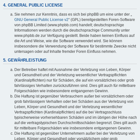
4. GENERAL PUBLIC LICENSE
Sie nehmen zur Kenntnis, dass es sich bei phpBB um eine unter der „
GNU General Public License v2
“ (GPL) bereitgestellten Foren-Software
von phpBB Limited (www.phpbb.com) handelt; deutschsprachige
Informationen werden durch die deutschsprachige Community unter
www.phpbb.de zur Verfügung gestellt. Beide haben keinen Einfluss auf
die Art und Weise, wie die Software verwendet wird. Sie können
insbesondere die Verwendung der Software für bestimmte Zwecke nicht
untersagen oder auf Inhalte fremder Foren Einfluss nehmen.
5. GEWÄHRLEISTUNG
Der Betreiber haftet mit Ausnahme der Verletzung von Leben, Körper
und Gesundheit und der Verletzung wesentlicher Vertragspflichten
(Kardinalpflichten) nur für Schäden, die auf ein vorsätzliches oder grob
fahrlässiges Verhalten zurückzuführen sind. Dies gilt auch für mittelbare
Folgeschäden wie insbesondere entgangenen Gewinn.
Die Haftung ist gegenüber Verbrauchern außer bei vorsätzlichem oder
grob fahrlässigem Verhalten oder bei Schäden aus der Verletzung von
Leben, Körper und Gesundheit und der Verletzung wesentlicher
Vertragspflichten (Kardinalpflichten) auf die bei Vertragsschluss
typischerweise vorhersehbaren Schäden und im übrigen der Höhe nach
auf die vertragstypischen Durchschnittsschäden begrenzt. Dies gilt auch
für mittelbare Folgeschäden wie insbesondere entgangenen Gewinn.
Die Haftung ist gegenüber Unternehmern außer bei der Verletzung von
Leben, Körper und Gesundheit oder vorsätzlichem oder grob